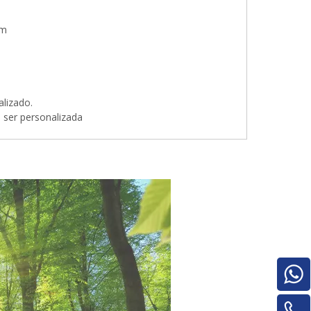
mm
lizado.
ser personalizada
Pilha de madeira compensada para
máquinas para trabalhar madeira para
máquina de rotatividade de