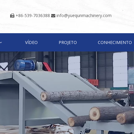
+86-539-7036388
info@yuequnmachinery.com


VÍDEO
PROJETO
CONHECIMENTO