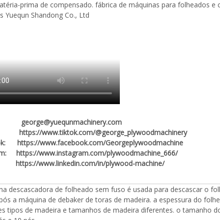
éria-prima de compensado. fábrica de máquinas para folheados e c
s Yuequn Shandong Co., Ltd
: george@yuequnmachinery.com
ok:
https://www.tiktok.com/@george_plywoodmachinery
ook:
https://www.facebook.com/Georgeplywoodmachine
ram:
https://www.instagram.com/plywoodmachine_666/
n: https://www.linkedin.com/in/plywood-machine/
na descascadora de folheado sem fuso é usada para descascar o fol
pós a máquina de debaker de toras de madeira. a espessura do folh
tes tipos de madeira e tamanhos de madeira diferentes. o tamanho 