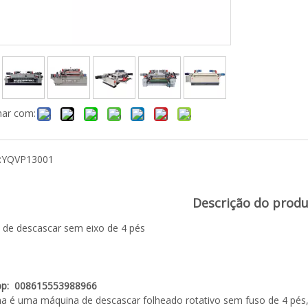
har com:
:
YQVP13001
Descrição do prod
 de descascar sem eixo de 4 pés
pp: 008615553988966
ha é uma máquina de descascar folheado rotativo sem fuso de 4 pés