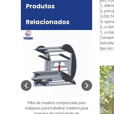
pés, 8 p
Produtos
1, diâm
2, prin
3,DELTA
Relacionados
4, oper
5, o ta
1, a má
Tamanho
velocid
tipo de
deira
e mesa
Pilha de madeira compensada para
Máquina 
máquinas para trabalhar madeira para
madeira co
máquina de rotatividade de
qualidade