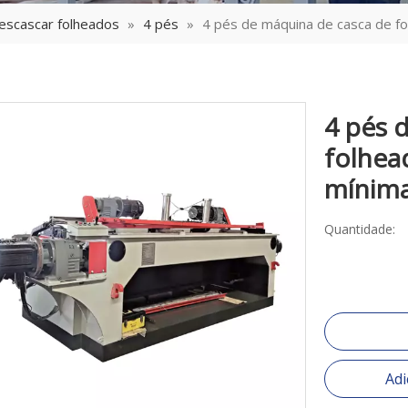
escascar folheados
»
4 pés
»
4 pés de máquina de casca de fo
4 pés 
folhea
mínim
Quantidade:
Adi