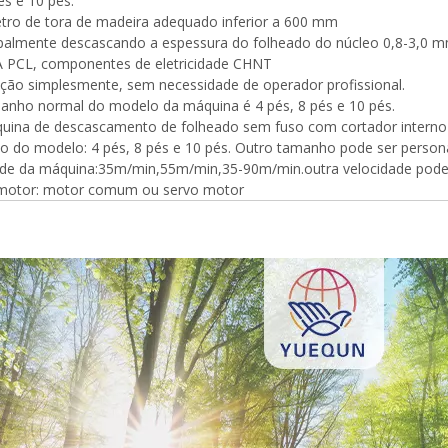
és e 10 pés.
etro de tora de madeira adequado inferior a 600 mm
cipalmente descascando a espessura do folheado do núcleo 0,8-3,0 
 PCL, componentes de eletricidade CHNT
ação simplesmente, sem necessidade de operador profissional.
manho normal do modelo da máquina é 4 pés, 8 pés e 10 pés.
quina de descascamento de folheado sem fuso com cortador interno
 do modelo: 4 pés, 8 pés e 10 pés. Outro tamanho pode ser persona
ade da máquina:35m/min,55m/min,35-90m/min.outra velocidade pode 
 motor: motor comum ou servo motor
Máquina para fazer madeira
compensada Máquina de mesa
elevatória
espalhadora de cola para
mpensada, rolos de placa de
 muito dura e inquebrável,