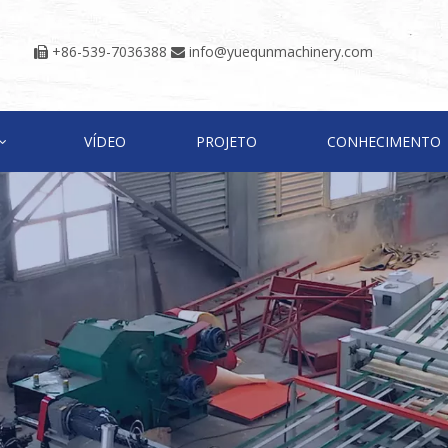
+86-539-7036388
info@yuequnmachinery.com


VÍDEO
PROJETO
CONHECIMENTO