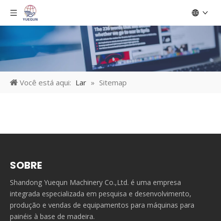
Você está aqui:
Lar
»
Sitemap
SOBRE
Shandong Yuequn Machinery Co.,Ltd. é uma empresa
integrada especializada em pesquisa e desenvolvimento,
produção e vendas de equipamentos para máquinas para
painéis à base de madeira.