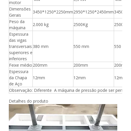
motor
Dimensões
3450*1250*2250mm
2950*1250*2450mm
3450*1
Gerais
Peso da
2.000 kg
2500Kg
2500kg
máquina
Espessura
das vigas
transversais
380 mm
550 mm
550 mm
superiores e
inferiores
Feixe médio
200mm
200mm
200mm
Espessura
da Chapa
12mm
12mm
12mm
de Aço
Observação: Diferente A máquina de pressão pode ser persona
Detalhes do produto