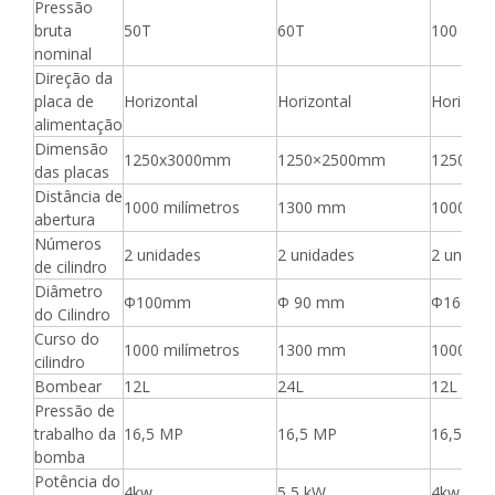
Pressão
bruta
50T
60T
100 tone
nominal
Direção da
placa de
Horizontal
Horizontal
Horizont
alimentação
Dimensão
1250x3000mm
1250×2500mm
1250x3
das placas
Distância de
1000 milímetros
1300 mm
1000 mil
abertura
Números
2 unidades
2 unidades
2 unidad
de cilindro
Diâmetro
Φ100mm
Φ 90 mm
Φ160m
do Cilindro
Curso do
1000 milímetros
1300 mm
1000 mil
cilindro
Bombear
12L
24L
12L
Pressão de
trabalho da
16,5 MP
16,5 MP
16,5 MP
bomba
Potência do
4kw
5,5 kW
4kw