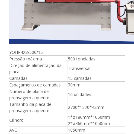
YQHP4X8/500/15
Pressão máxima
500 toneladas
Direção de alimentação da
Transversal
placa
Camadas
15 camadas
Espaçamento de camadas
70mm
Número de placa de
16 unidades
prensagem a quente
Tamanho da placa de
2700*1370*42mm
prensagem a quente
1*ø180mm*1050mm
Cilindro
2*ø360mm*1050mm
AVC
1050mm