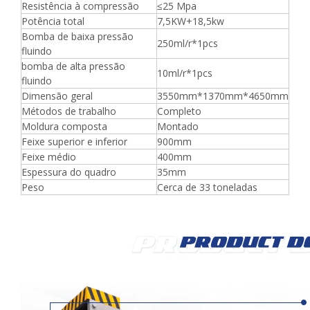
Resistência à compressão
≤25 Mpa
Potência total
7,5KW+18,5kw
Bomba de baixa pressão
250ml/r*1pcs
fluindo
bomba de alta pressão
10ml/r*1pcs
fluindo
Dimensão geral
3550mm*1370mm*4650mm
Métodos de trabalho
Completo
Moldura composta
Montado
Feixe superior e inferior
900mm
Feixe médio
400mm
Espessura do quadro
35mm
Peso
Cerca de 33 toneladas