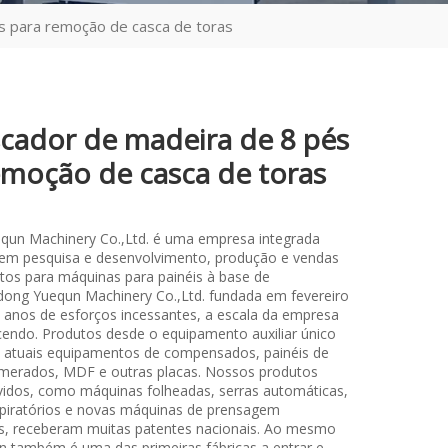
s para remoção de casca de toras
cador de madeira de 8 pés
emoção de casca de toras
qun Machinery Co.,Ltd. é uma empresa integrada
 em pesquisa e desenvolvimento, produção e vendas
os para máquinas para painéis à base de
ong Yuequn Machinery Co.,Ltd. fundada em fevereiro
 anos de esforços incessantes, a escala da empresa
cendo. Produtos desde o equipamento auxiliar único
os atuais equipamentos de compensados, painéis de
merados, MDF e outras placas. Nossos produtos
idos, como máquinas folheadas, serras automáticas,
piratórios e novas máquinas de prensagem
s, receberam muitas patentes nacionais. Ao mesmo
 também é uma das primeiras fábricas a entrar e