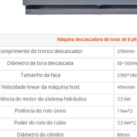
mm, fornecida com 2000kg
Máquina descascadora de toras de 8 pé
Comprimento do tronco descascador
2700mm
Diâmetro da tora descascada
50~500
Tamanho da faca
2700*18
Velocidade linear da máquina host
45m/min
tência do motor do sistema hidráulico
7,5 kW
Potência do rolo único
11kw*2
Poder do rolo do rublo
7,5 kW*2
Diâmetro do cilindro
80mm