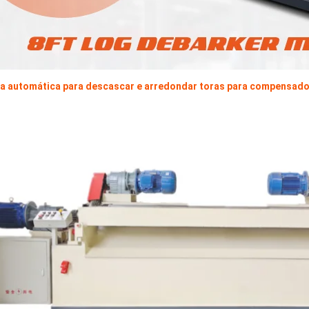
a automática para descascar e arredondar toras para compensad
Máquina para fazer madeira
compensada Máquina de mesa
elevatória
espalhadora de cola para
mpensada, rolos de placa de
 muito dura e inquebrável,