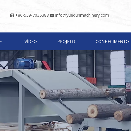
+86-539-7036388
info@yuequnmachinery.com


VÍDEO
PROJETO
CONHECIMENTO