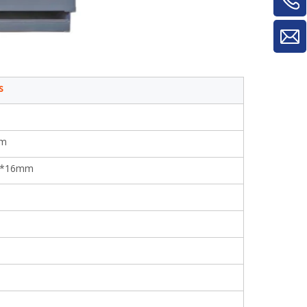
material/máquina de rotatividade de
painel
s
mm
0*16mm