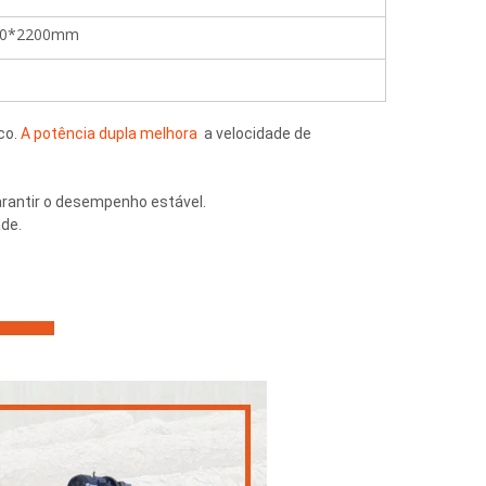
00*2200mm
co. 
A potência dupla melhora 
 a velocidade de 
arantir o desempenho estável. 
de.