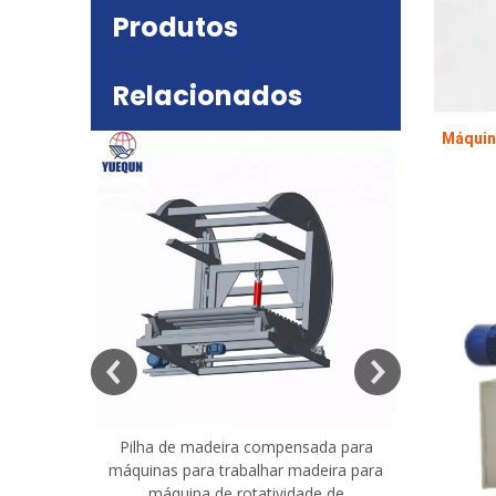
Produtos
Relacionados
Máquin
deira
e mesa
Pilha de madeira compensada para
Máquina 
máquinas para trabalhar madeira para
madeira co
máquina de rotatividade de
qualidade