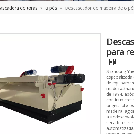
ascadora de toras
»
8 pés
»
Descascador de madeira de 8 pé
Descas
para r
Shandong Yue
especializada
de equipament
madeira.Shand
de 1994, após
continua cres
original até 
madeira, aglo
autodesenvolv
secadores res
automatizada
tempo, Yuequn