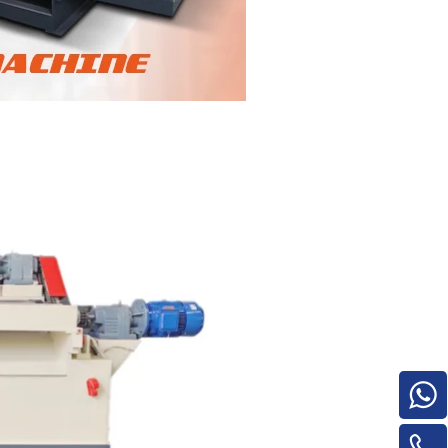
o
Pilha de madeira compensada para
máquinas para trabalhar madeira para
máquina de rotatividade de