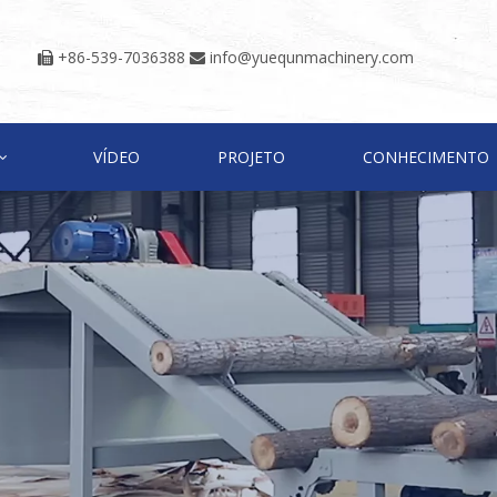
+86-539-7036388
info@yuequnmachinery.com


VÍDEO
PROJETO
CONHECIMENTO