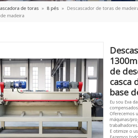
ascadora de toras
»
8 pés
»
Descascador de toras de madei
e de madeira
Descas
1300m
de des
casca 
base d
Eu sou Eva da
compensados
Oferecemos u
máquinas/proj
trabalhadores
E otimize o u
Fazemos todos