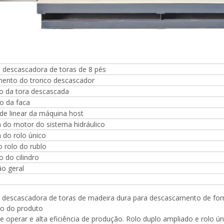
mpensada, rolos de placa de
 muito dura e inquebrável,
mm, fornecida com 2000kg
 descascadora de toras de 8 pés
ento do tronco descascador
o da tora descascada
 da faca
de linear da máquina host
 do motor do sistema hidráulico
 do rolo único
 rolo do rublo
 do cilindro
o geral
 descascadora de toras de madeira dura para descascamento de for
ão do produto
 de operar e alta eficiência de produção. Rolo duplo ampliado e rolo ú