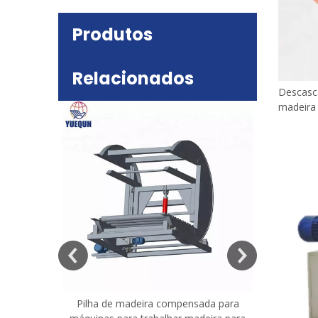
Produtos
Relacionados
Descasc
madeira 
deira
e mesa
Pilha de madeira compensada para
Máquina 