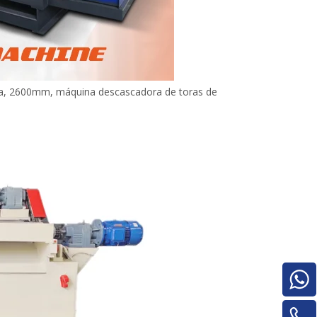
ra, 2600mm, máquina descascadora de toras de
Pilha de madeira compensada para
máquinas para trabalhar madeira para
máquina de rotatividade de
material/máquina de rotatividade de
painel