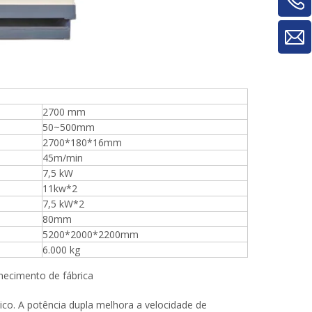
2700 mm
50~500mm
2700*180*16mm
45m/min
7,5 kW
11kw*2
7,5 kW*2
80mm
5200*2000*2200mm
6.000 kg
necimento de fábrica
nico. A potência dupla melhora a velocidade de