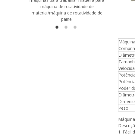
máquinas para trabalhar madeira para
madeira co
máquina de rotatividade de
qualidade
material/máquina de rotatividade de
1400/2720
painel
Máquina
Comprim
Diâmetr
Tamanho
Velocida
Potência
Potência
Poder do
Diâmetro
Dimensã
Peso
Máquina
Descriç
1. Fácil