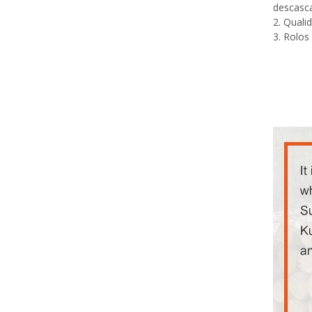
descasca
2. Quali
3. Rolos