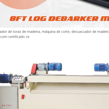
ador de toras de madeira, máquina de corte, descascador de madei
com certificado ce
Máquina para fazer madeira
compensada Máquina de mesa
elevatória
espalhadora de cola para