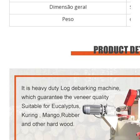
Dimensão geral
520
Peso
6.00