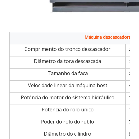
Máquina descascadora de t
Comprimento do tronco descascador
270
Diâmetro da tora descascada
50~
Tamanho da faca
270
Velocidade linear da máquina host
45m
Potência do motor do sistema hidráulico
7,5 
Potência do rolo único
11k
Poder do rolo do rublo
7,5 
Diâmetro do cilindro
80m