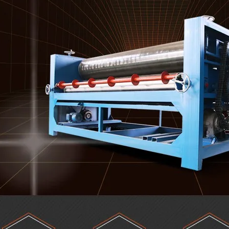
mpensada, rolos de placa de
 muito dura e inquebrável,
mm, fornecida com 2000kg