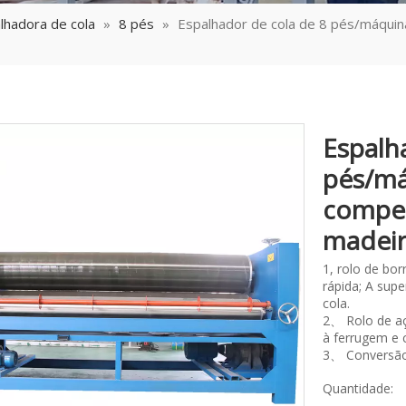
lhadora de cola
»
8 pés
»
Espalhador de cola de 8 pés/máqui
Espalh
pés/má
compe
madei
1, rolo de bo
rápida; A sup
cola.
2、 Rolo de aç
à ferrugem e 
3、 Conversão 
Quantidade: