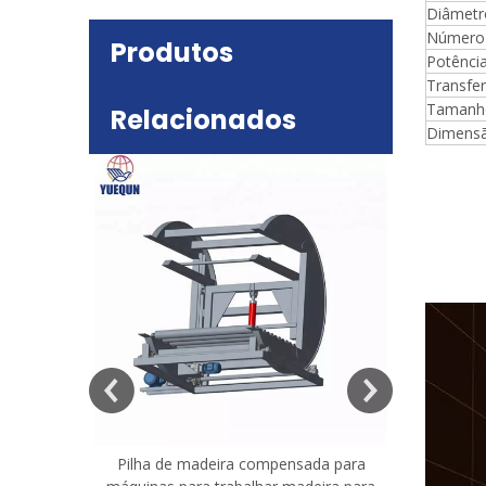
Diâmetr
Número 
Produtos
Potênci
Transfer
Tamanho
Relacionados
Dimensã
deira
e mesa
Pilha de madeira compensada para
Máquina 