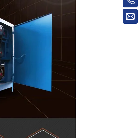
máquinas para trabalhar madeira para
máquina de rotatividade de
material/máquina de rotatividade de
painel