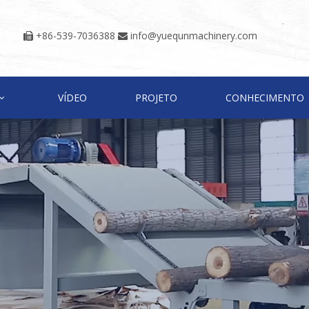
+86-539-7036388
info@yuequnmachinery.com


VÍDEO
PROJETO
CONHECIMENTO