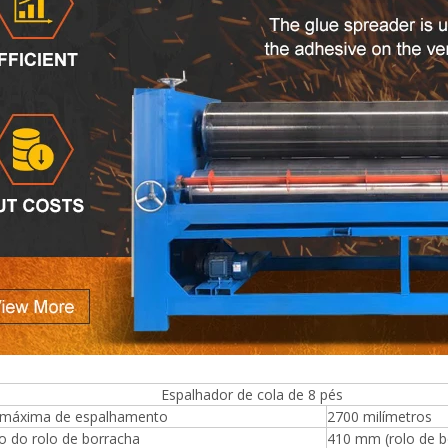
alhador de cola de 8 pés
 máxima de espalhamento
2700 milímetros
o do rolo de borracha
410 mm (rolo de bo