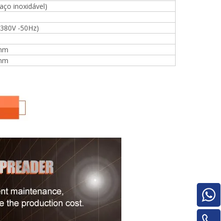
aço inoxidável)
 380V -50Hz)
mm
mm
Pilha de madeira compensada para