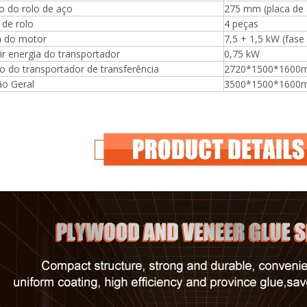
o do rolo de aço
275 mm (placa de 
de rolo
4 peças
a do motor
7,5 + 1,5 kW (fase
ir energia do transportador
0,75 kW
 do transportador de transferência
2720*1500*1600
o Geral
3500*1500*1600
Máquina para fazer madeira
compensada Máquina de mesa
elevatória
espalhadora de cola para