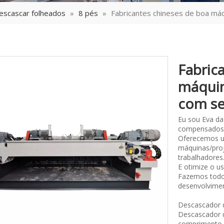
escascar folheados
»
8 pés
»
Fabricantes chineses de boa má
Fabric
máquin
com s
Eu sou Eva da
compensados
Oferecemos u
máquinas/proj
trabalhadores
E otimize o u
Fazemos todos
desenvolvimen
Descascador 
Descascador 
comprimento