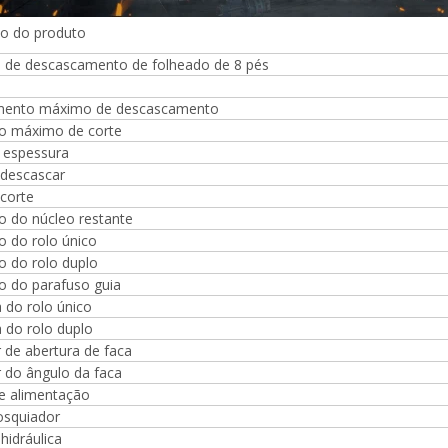
ão do produto
 de descascamento de folheado de 8 pés
ento máximo de descascamento
o máximo de corte
e espessura
 descascar
corte
o do núcleo restante
o do rolo único
o do rolo duplo
o do parafuso guia
Máquina para fazer madeira
compensada Máquina de mesa
 do rolo único
elevatória
 do rolo duplo
 de abertura de faca
 do ângulo da faca
e alimentação
espalhadora de cola para
osquiador
mpensada, rolos de placa de
hidráulica
 muito dura e inquebrável,