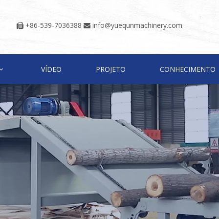
+86-539-7036388
info@yuequnmachinery.com


VÍDEO
PROJETO
CONHECIMENTO