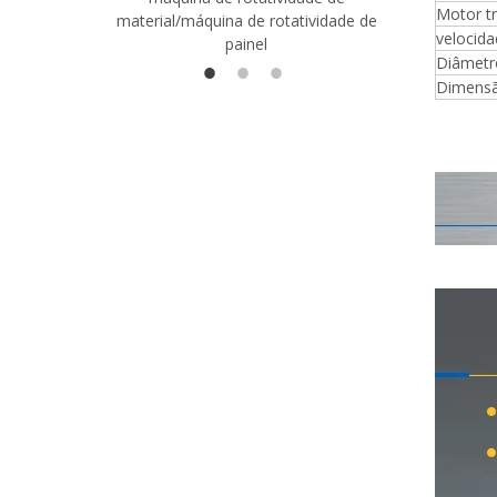
Motor t
material/máquina de rotatividade de
1400/2720
velocid
painel
Diâmetr
Dimensã