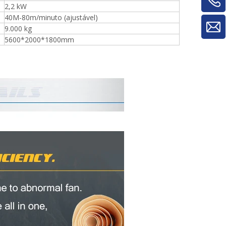
2,2 kW
material/máquina de rotatividade de
40M-80m/minuto (ajustável)
painel
9.000 kg
5600*2000*1800mm