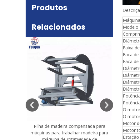
Produtos
Descriç
Máquina
Relacionados
Modelo
Comprim
Diâmetr
Faixa d
Faca de
Faca de 
Diâmetr
Diâmetr
Diâmetr
Diâmetr
deira
e mesa
Potência
Potência
O motor
O motor
Motor d
Pilha de madeira compensada para
Máquina 
Motor t
máquinas para trabalhar madeira para
madeira co
Estação 
máquina de rotatividade de
qualidade