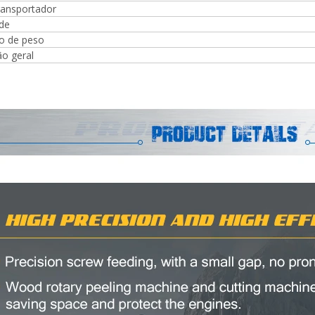
ransportador
mm, fornecida com 2000kg
ade
o de peso
o geral