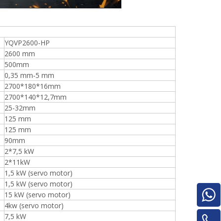
YQVP2600-HP
2600 mm
500mm
0,35 mm-5 mm
2700*180*16mm
2700*140*12,7mm
25-32mm
125 mm
125 mm
90mm
2*7,5 kW
2*11kW
1,5 kW (servo motor)
1,5 kW (servo motor)
15 kW (servo motor)
Pilha de madeira compensada para
4kw (servo motor)
máquinas para trabalhar madeira para
7,5 kW
máquina de rotatividade de