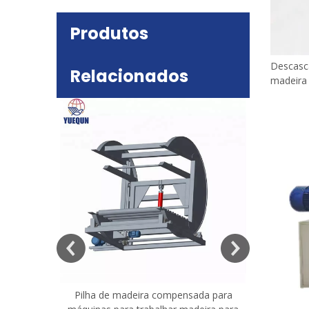
Produtos
Descasc
Relacionados
madeira 
deira
e mesa
Pilha de madeira compensada para
Máquina 