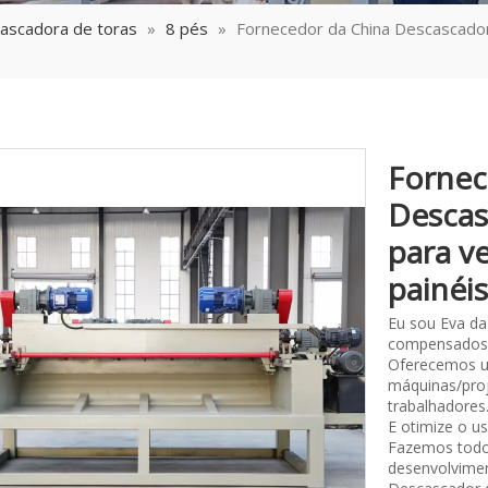
ascadora de toras
»
8 pés
»
Fornecedor da China Descascador
Fornec
Descas
para v
painéi
Eu sou Eva da
compensados
Oferecemos u
máquinas/proj
trabalhadores
E otimize o u
Fazemos todos
desenvolvimen