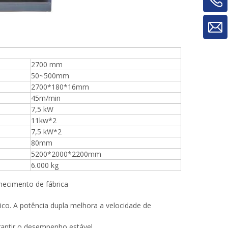
2700 mm
50~500mm
2700*180*16mm
45m/min
7,5 kW
11kw*2
7,5 kW*2
80mm
5200*2000*2200mm
6.000 kg
necimento de fábrica
nico. A potência dupla melhora a velocidade de
rantir o desempenho estável.