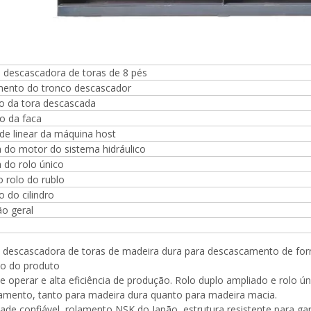
mpensada, rolos de placa de
 muito dura e inquebrável,
mm, fornecida com 2000kg
 descascadora de toras de 8 pés
ento do tronco descascador
o da tora descascada
 da faca
de linear da máquina host
 do motor do sistema hidráulico
 do rolo único
 rolo do rublo
 do cilindro
o geral
 descascadora de toras de madeira dura para descascamento de for
ão do produto
 de operar e alta eficiência de produção. Rolo duplo ampliado e rolo ú
mento, tanto para madeira dura quanto para madeira macia.
dade confiável, rolamento NSK do Japão, estrutura resistente para ga