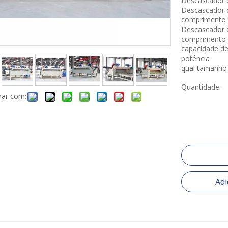
Descascador 
Descascador 
comprimento
Descascador 
comprimento 
capacidade de
potência
qual tamanho 
Quantidade:
har com:
Adi