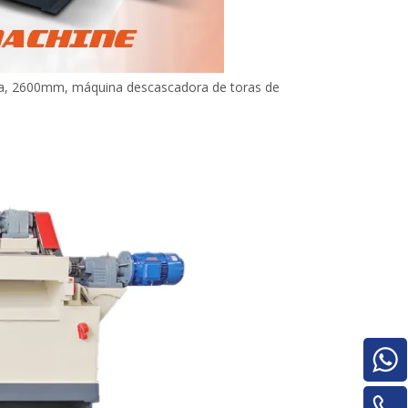
ra, 2600mm, máquina descascadora de toras de
Pilha de madeira compensada para
máquinas para trabalhar madeira para
máquina de rotatividade de
material/máquina de rotatividade de
painel