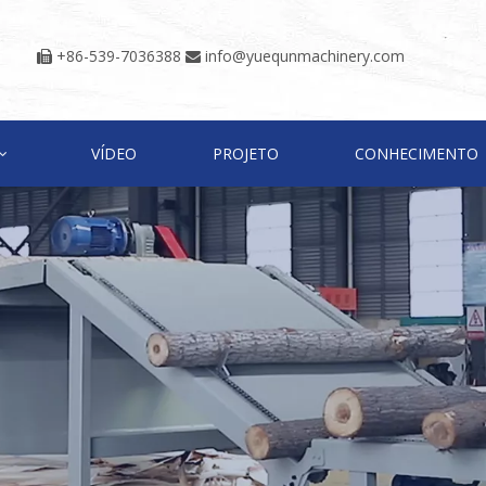
+86-539-7036388
info@yuequnmachinery.com


VÍDEO
PROJETO
CONHECIMENTO