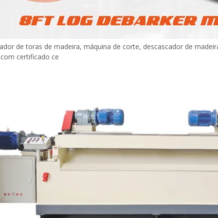
ador de toras de madeira, máquina de corte, descascador de madei
com certificado ce
Máquina para fazer madeira
compensada Máquina de mesa
elevatória
espalhadora de cola para