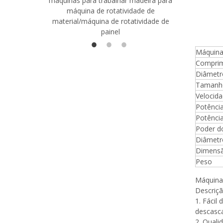
máquinas para trabalhar madeira para
madeira co
máquina de rotatividade de
qualidade
material/máquina de rotatividade de
1400/2720
painel
Máquina
Comprim
Diâmetr
Tamanho
Velocida
Potência
Potência
Poder do
Diâmetro
Dimensã
Peso
Máquina
Descriç
1. Fácil
descasca
2. Quali