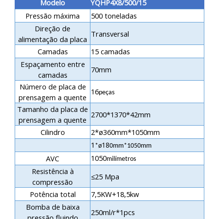
Modelo
YQHP4X8/500/15
Pressão máxima
500 toneladas
Direção de
Transversal
alimentação da placa
Camadas
15 camadas
Espaçamento entre
70mm
camadas
Número de placa de
16
peças
prensagem a quente
Tamanho da placa de
2700*1370*42mm
prensagem a quente
Cilindro
2*ø360mm*1050mm
1
18
*ø
0mm*1050mm
1050
AVC
milímetros
Resistência à
≤25 Mpa
compressão
Potência total
7,5KW+18,5kw
Bomba de baixa
250ml/r*1pcs
pressão fluindo