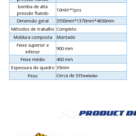
bomba de alta
10ml/r*1pcs
pressão fluindo
Dimensão geral
3550mm*1370mm*4650mm
Métodos de trabalho
Completo
Moldura composta
Montado
Feixe superior e
900 mm
inferior
Feixe médio
400 mm
Espessura do quadro
35mm
Cerca de 3
Peso
3
Toneladas