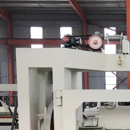
Máquina para fazer madeira
compensada Máquina de mesa
elevatória
espalhadora de cola para