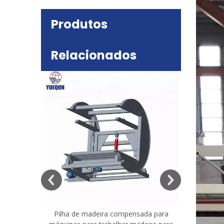
Produtos
Relacionados
deira
e mesa
Pilha de madeira compensada para
Máquina 