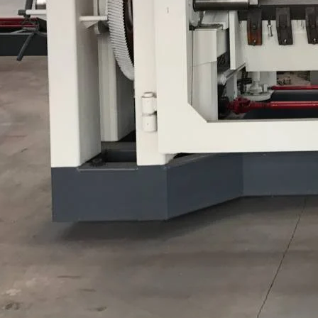
mpensada, rolos de placa de
 muito dura e inquebrável,
mm, fornecida com 2000kg