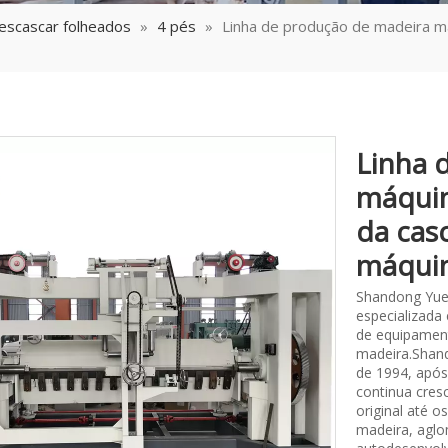
escascar folheados
»
4 pés
»
Linha de produção de madeira m
Linha 
máqui
da cas
máqui
Shandong Yue
especializada
de equipament
madeira.Shand
de 1994, após
continua cres
original até 
madeira, aglo