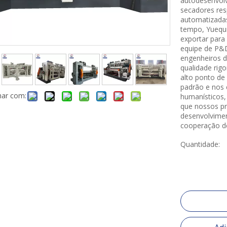
autodesenvolv
secadores res
automatizada
tempo, Yuequn
exportar par
equipe de P&D
engenheiros d
qualidade rig
alto ponto de 
padrão e nos 
har com:
humanísticos,
que nossos pr
desenvolvimen
cooperação d
Quantidade: