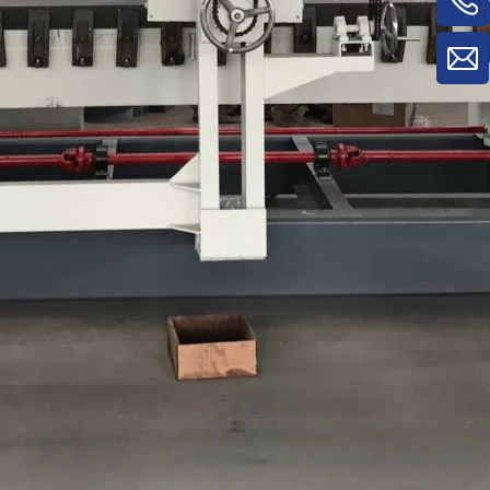
máquinas para trabalhar madeira para
máquina de rotatividade de
material/máquina de rotatividade de
painel