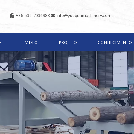
+86-539-7036388
info@yuequnmachinery.com


VÍDEO
PROJETO
CONHECIMENTO