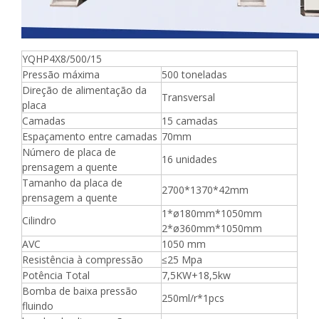
YQHP4X8/500/15
Pressão máxima
500 toneladas
Direção de alimentação da
Transversal
placa
Camadas
15 camadas
Espaçamento entre camadas
70mm
Número de placa de
16 unidades
prensagem a quente
Tamanho da placa de
2700*1370*42mm
prensagem a quente
1*ø180mm*1050mm
Cilindro
2*ø360mm*1050mm
AVC
1050 mm
Resistência à compressão
≤25 Mpa
Potência Total
7,5KW+18,5kw
Bomba de baixa pressão
250ml/r*1pcs
fluindo