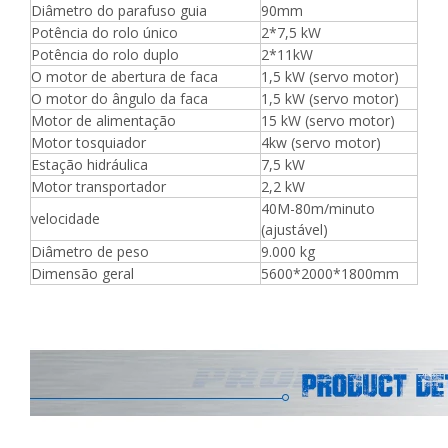
Diâmetro do parafuso guia
90mm
Potência do rolo único
2*7,5 kW
Potência do rolo duplo
2*11kW
O motor de abertura de faca
1,5 kW (servo motor)
O motor do ângulo da faca
1,5 kW (servo motor)
Motor de alimentação
15 kW (servo motor)
Motor tosquiador
4kw (servo motor)
Estação hidráulica
7,5 kW
Motor transportador
2,2 kW
40M-80m/minuto
velocidade
(ajustável)
Diâmetro de peso
9.000 kg
Dimensão geral
5600*2000*1800mm