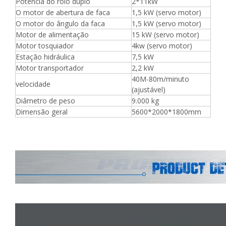
Potência do rolo duplo
2*11kW
O motor de abertura de faca
1,5 kW (servo motor)
O motor do ângulo da faca
1,5 kW (servo motor)
Motor de alimentação
15 kW (servo motor)
Motor tosquiador
4kw (servo motor)
Estação hidráulica
7,5 kW
Motor transportador
2,2 kW
40M-80m/minuto
velocidade
(ajustável)
Diâmetro de peso
9.000 kg
Dimensão geral
5600*2000*1800mm