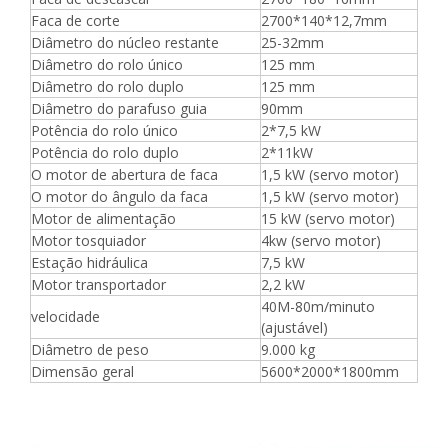
Faca de corte
2700*140*12,7mm
Diâmetro do núcleo restante
25-32mm
Diâmetro do rolo único
125 mm
Diâmetro do rolo duplo
125 mm
Diâmetro do parafuso guia
90mm
Potência do rolo único
2*7,5 kW
Potência do rolo duplo
2*11kW
O motor de abertura de faca
1,5 kW (servo motor)
O motor do ângulo da faca
1,5 kW (servo motor)
Motor de alimentação
15 kW (servo motor)
Motor tosquiador
4kw (servo motor)
Estação hidráulica
7,5 kW
Motor transportador
2,2 kW
40M-80m/minuto
velocidade
(ajustável)
Diâmetro de peso
9.000 kg
Dimensão geral
5600*2000*1800mm