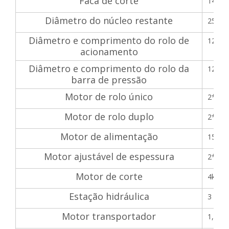
Faca de corte
1400*
Diâmetro do núcleo restante
25-3
Diâmetro e comprimento do rolo de
125/1
acionamento
Diâmetro e comprimento do rolo da
125/1
barra de pressão
Motor de rolo único
2*5,5
Motor de rolo duplo
2*7,5
Motor de alimentação
15 kW
Motor ajustável de espessura
2*1,5 
Motor de corte
4kw (
Estação hidráulica
3 kW
Motor transportador
1,5kW