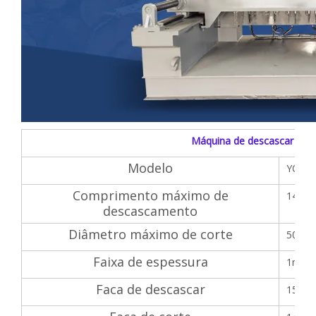
Máquina de descascar folh
Modelo
YQVP
Comprimento máximo de
1400
descascamento
Diâmetro máximo de corte
500m
Faixa de espessura
1mm-
Faca de descascar
1500