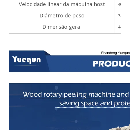
Velocidade linear da máquina host
40M-8
Diâmetro de peso
7.000 
Dimensão geral
4400