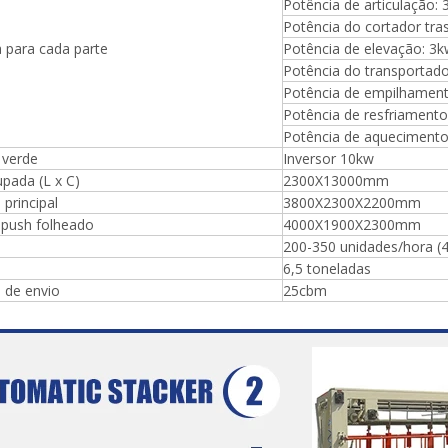
mpensada, rolos de placa de
Potência de articulação:
 muito dura e inquebrável,
Potência do cortador tra
mm, fornecida com 2000kg
 para cada parte
Potência de elevação: 3
Potência do transportado
Potência de empilhament
Potência de resfriamento
Potência de aquecimento
 verde
Inversor 10kw
pada (L x C)
2300X13000mm
principal
3800X2300X2200mm
 push folheado
4000X1900X2300mm
200-350 unidades/hora (4
6,5 toneladas
 de envio
25cbm