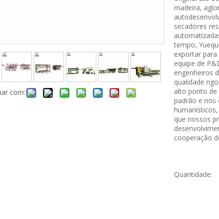
madeira, aglo
autodesenvolv
secadores res
automatizada
tempo, Yuequn
exportar par
equipe de P&D
engenheiros d
qualidade rig
alto ponto de 
har com:
padrão e nos 
humanísticos,
que nossos pr
desenvolvimen
cooperação d
Quantidade: