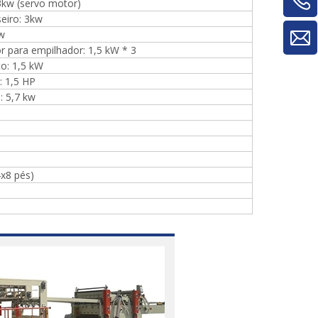
máquinas para trabalhar madeira para
 3kw (servo motor)
máquina de rotatividade de
seiro: 3kw
material/máquina de rotatividade de
kw
painel
r para empilhador: 1,5 kW * 3
o: 1,5 kW
: 1,5 HP
: 5,7 kw
x8 pés)