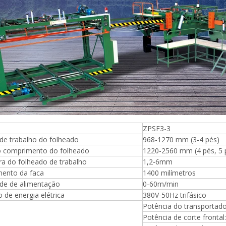
ZPSF3-3
de trabalho do folheado
968-1270 mm (3-4 pés)
o comprimento do folheado
1220-2560 mm (4 pés, 5 p
Máquina para fazer madeira
ra do folheado de trabalho
1,2-6mm
compensada Máquina de mesa
ento da faca
1400 milímetros
elevatória
ade de alimentação
0-60m/min
o de energia elétrica
380V-50Hz trifásico
Potência do transportado
espalhadora de cola para
Potência de corte frontal