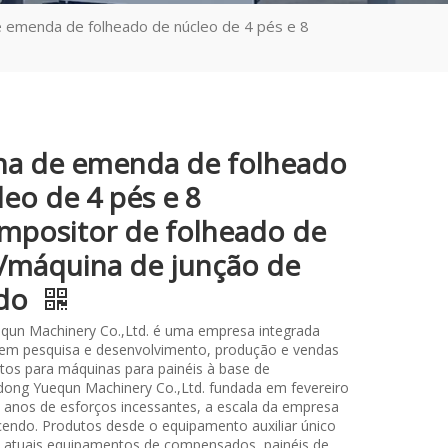
 emenda de folheado de núcleo de 4 pés e 8
a de emenda de folheado
leo de 4 pés e 8
mpositor de folheado de
/máquina de junção de
ado
qun Machinery Co.,Ltd. é uma empresa integrada
 em pesquisa e desenvolvimento, produção e vendas
os para máquinas para painéis à base de
ong Yuequn Machinery Co.,Ltd. fundada em fevereiro
 anos de esforços incessantes, a escala da empresa
cendo. Produtos desde o equipamento auxiliar único
os atuais equipamentos de compensados, painéis de