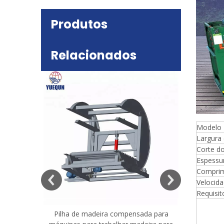
Produtos
Relacionados
Modelo
Largura 
Corte d
deira
Espessu
e mesa
Comprim
Velocid
Requisit
Pilha de madeira compensada para
Máquina 