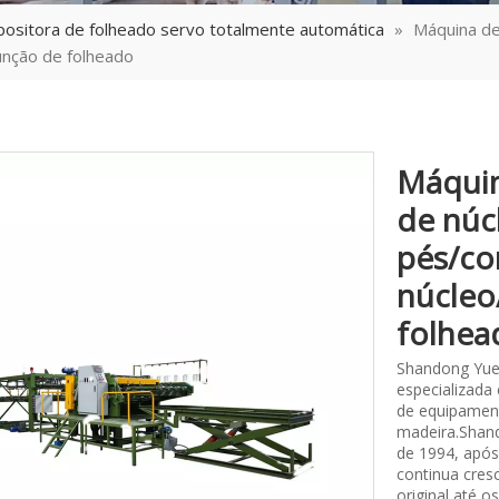
ositora de folheado servo totalmente automática
»
Máquina de
unção de folheado
Máquin
de núc
pés/co
núcleo
folhe
Shandong Yue
especializada
de equipament
madeira.Shand
de 1994, após
continua cres
original até 