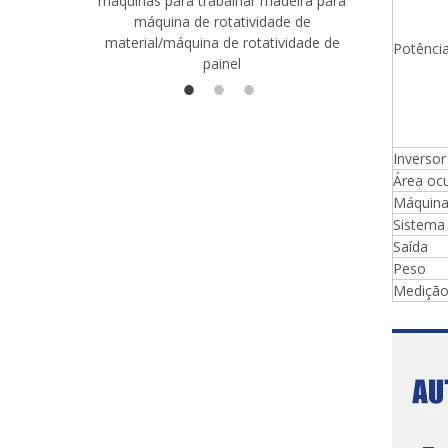
máquinas para trabalhar madeira para
madeira co
máquina de rotatividade de
qualidade
material/máquina de rotatividade de
1400/2720
Potência
painel
Inversor
Área ocu
Máquina 
Sistema
Saída
Peso
Medição