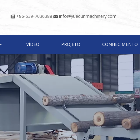
+86-539-7036388
info@yuequnmachinery.com


VÍDEO
PROJETO
CONHECIMENTO