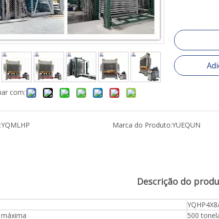
Adi
har com:
:
YQMLHP
Marca do Produto:
YUEQUN
Descrição do prod
YQHP4X8/
 máxima
500 tonel