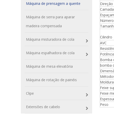
Máquina de prensagem a quente
Direção 
Camada
Espaçam
Máquina de serra para aparar
Número 
madeira compensada
Tamanho
Cilindro
Máquina misturadora de cola
AVC
Resistê
Máquina espalhadora de cola
Potência
Bomba d
bomba de
Máquina de mesa elevatória
Dimensã
Métodos
Máquina de rotação de painéis
Moldura
Feixe su
Clipe
Feixe m
Espessu
Peso
Extensões de cabelo