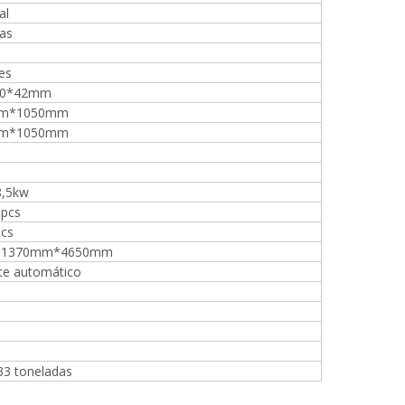
al
as
es
70*42mm
mm*1050mm
mm*1050mm
,5kw
1pcs
pcs
*1370mm*4650mm
te automático
33 toneladas