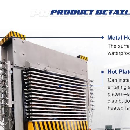
Máquina para fazer madeira
compensada Máquina de mesa
elevatória
espalhadora de cola para