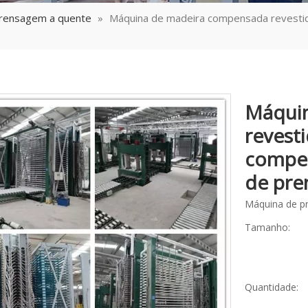
rensagem a quente
»
Máquina de madeira compensada revesti
Máqui
revest
compen
de pre
Máquina de p
Tamanho:
Quantidade: