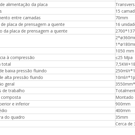
de alimentação da placa
Transvers
s
15 camad
ento entre camadas
70mm
de placa de prensagem a quente
16 unidad
 da placa de prensagem a quente
2700*13
2*ø360
1*ø180
1050 mm
ncia à compressão
≤25 Mpa
 total
7,5KW+18
e baixa pressão fluindo
250ml/r*
 alta pressão fluindo
10ml/r*1
o geral
3550mm
 de trabalho
Totalmen
 composta
Montado
perior e inferior
900mm
édio
400mm
ra do quadro
35mm
Cerca de 