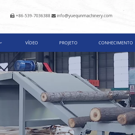
+86-539-7036388
info@yuequnmachinery.com


VÍDEO
PROJETO
CONHECIMENTO