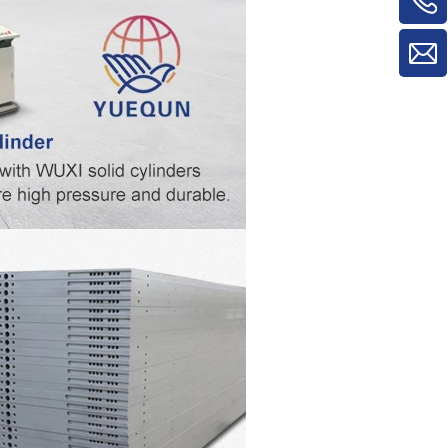
máquinas para trabalhar madeira para
máquina de rotatividade de
material/máquina de rotatividade de
painel