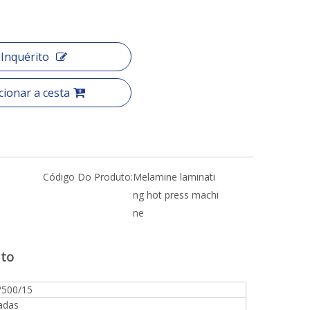
Inquérito
cionar a cesta
Código Do Produto:
Melamine laminati
ng hot press machi
ne
uto
500/15
adas