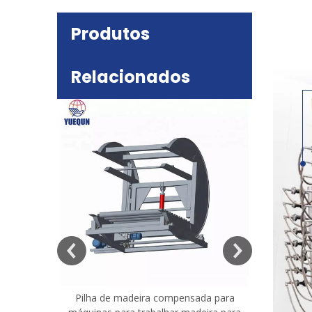
Produtos
Relacionados
deira
e mesa
Pilha de madeira compensada para
Máquina 