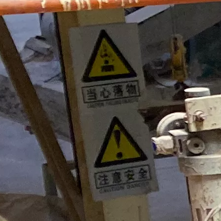
mpensada, rolos de placa de
 muito dura e inquebrável,
mm, fornecida com 2000kg