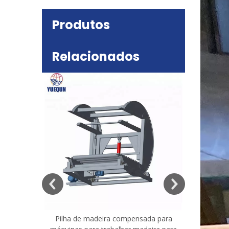
Produtos
Relacionados
deira
e mesa
Pilha de madeira compensada para
Máquina 