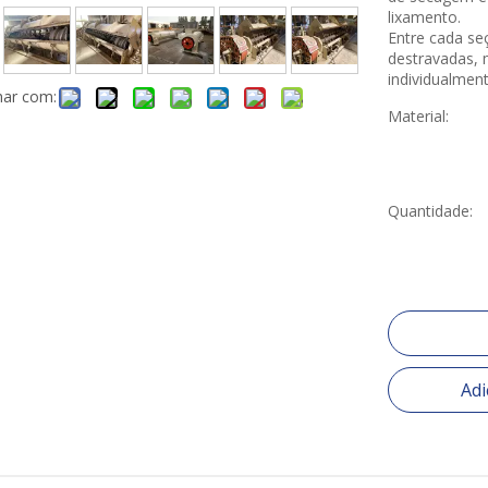
lixamento.
Entre cada se
destravadas, 
individualment
har com:
Material:
Quantidade:
Adi