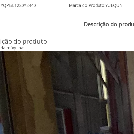
:
YQPBL1220*2440
Marca do Produto:
YUEQUN
Descrição do prod
ição do produto
 da máquina: