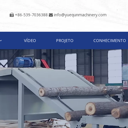
+86-539-7036388
info@yuequnmachinery.com


VÍDEO
PROJETO
CONHECIMENTO