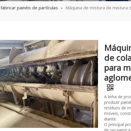
fabricar painéis de partículas
»
Máquina de mistura de mistura d
Máquin
de cola
para m
aglome
A linha de pr
produzir painé
resíduos de m
móveis, const
diante.
O principal p
de secagem e 