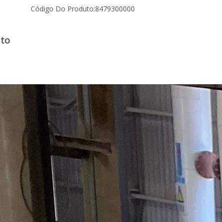
Código Do Produto:
8479300000
uto