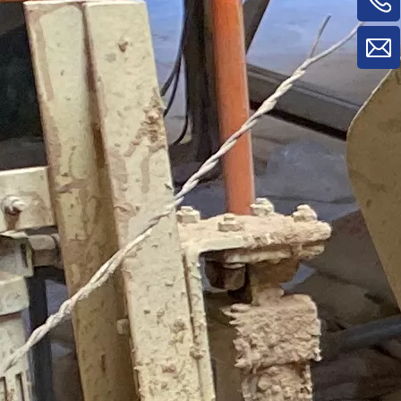
máquinas para trabalhar madeira para
máquina de rotatividade de
material/máquina de rotatividade de
painel