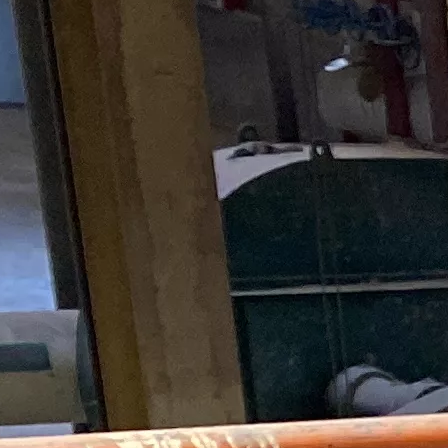
Máquina para fazer madeira
compensada Máquina de mesa
elevatória
espalhadora de cola para