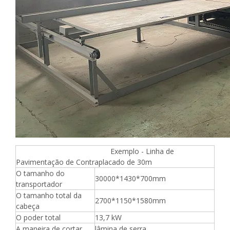
Exemplo - Linha de
Pavimentação de Contraplacado de 30m
O tamanho do
30000*1430*700mm
transportador
O tamanho total da
2700*1150*1580mm
cabeça
O poder total
13,7 kW
A maneira de cortar
lâmina de serra