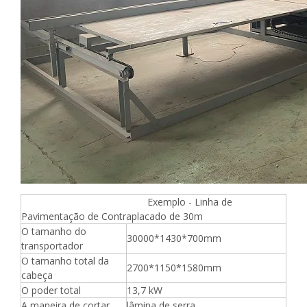
Exemplo - Linha de
Pavimentação de Contraplacado de 30m
O tamanho do
30000*1430*700mm
transportador
O tamanho total da
2700*1150*1580mm
cabeça
O poder total
13,7 kW
A maneira de cortar
lâmina de serra