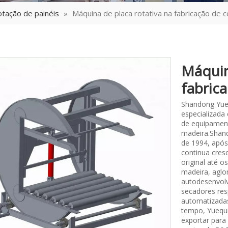
otação de painéis
»
Máquina de placa rotativa na fabricação de
Máquin
fabric
Shandong Yue
especializada
de equipament
madeira.Shand
de 1994, após
continua cres
original até 
madeira, aglo
autodesenvolv
secadores res
automatizada
tempo, Yuequn
exportar par