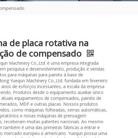
 compensado
a de placa rotativa na
ação de compensado
qun Machinery Co.,Ltd. é uma empresa integrada
 em pesquisa e desenvolvimento, produção e vendas
os para máquinas para painéis à base de
ong Yuequn Machinery Co.,Ltd. fundada em fevereiro
 anos de esforços incessantes, a escala da empresa
cendo. Produtos desde o equipamento auxiliar único
os atuais equipamentos de compensados, painéis de
merados, MDF e outras placas. Nossos produtos
idos, como máquinas folheadas, serras automáticas,
piratórios e novas máquinas de prensagem
s, receberam muitas patentes nacionais. Ao mesmo
 também é uma das primeiras fábricas a entrar e
a o mercado europeu e americano. Yuequn possui uma