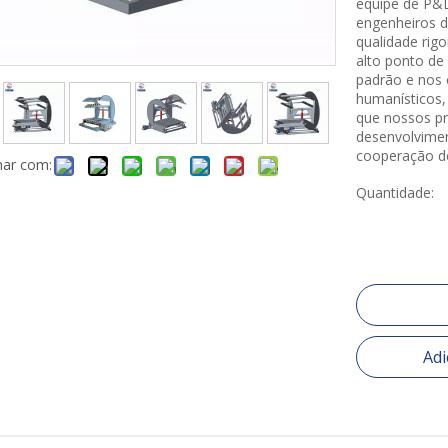
equipe de P&D
engenheiros d
qualidade rig
alto ponto de 
padrão e nos 
humanísticos,
que nossos pr
desenvolvimen
cooperação d
har com:
Quantidade:
Adi