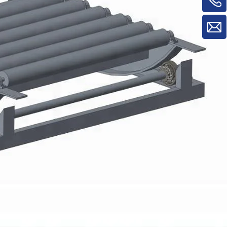
material/máquina de rotatividade de
painel