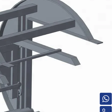
Pilha de madeira compensada para
máquinas para trabalhar madeira para
máquina de rotatividade de