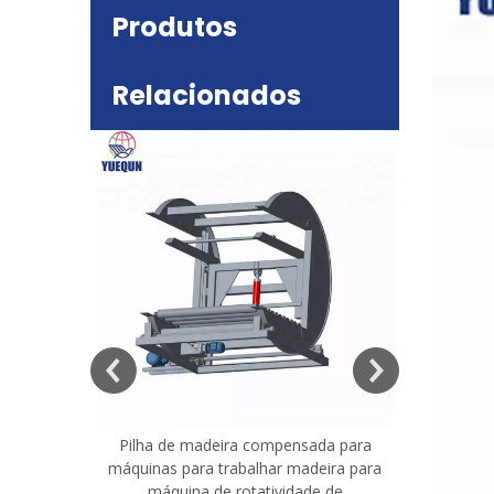
Produtos
Relacionados
deira
e mesa
Pilha de madeira compensada para
Máquina 
máquinas para trabalhar madeira para
madeira co
máquina de rotatividade de
qualidade