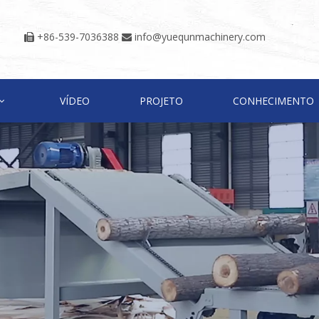
+86-539-7036388
info@yuequnmachinery.com


VÍDEO
PROJETO
CONHECIMENTO