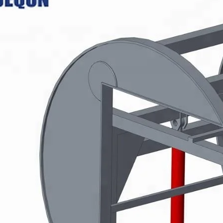
Máquina para fazer madeira
compensada Máquina de mesa
elevatória
espalhadora de cola para
mpensada, rolos de placa de
 muito dura e inquebrável,