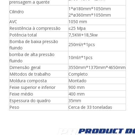
prensagem a quente
1*ø180mm*1050mm
Cilindro
2*ø360mm*1050mm
AVC
1050 mm
Resistência à compressão
≤25 Mpa
Potência total
7,5KW+18,5kw
Bomba de baixa pressão
250ml/r*1pcs
fluindo
bomba de alta pressão
10ml/r*1pcs
fluindo
Dimensão geral
3550mm*1370mm*4650mm
Métodos de trabalho
Completo
Moldura composta
Montado
Feixe superior e inferior
900 mm
Feixe médio
400 mm
Espessura do quadro
35mm
Peso
Cerca de 33 toneladas