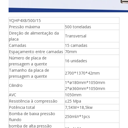
YQHP4X8/500/15
Pressão máxima
500 toneladas
Direção de alimentação da
Transversal
placa
Camadas
15 camadas
Espaçamento entre camadas
70mm
Número de placa de
16 unidades
prensagem a quente
Tamanho da placa de
2700*1370*42mm
prensagem a quente
1*ø180mm*1050mm
Cilindro
2*ø360mm*1050mm
AVC
1050mm
Resistência à compressão
≤25 Mpa
Potência total
7,5KW+18,5kw
Bomba de baixa pressão
250ml/r*1pcs
fluindo
bomba de alta pressão