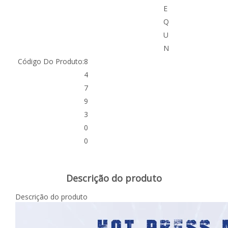
E
Q
U
N
Código Do Produto:
8
4
7
9
3
0
0
Descrição do produto
Descrição do produto