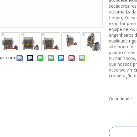
autodesenvolv
secadores res
automatizada
tempo, Yuequn
exportar par
equipe de P&D
engenheiros d
qualidade rig
alto ponto de 
padrão e nos 
har com:
humanísticos,
que nossos pr
desenvolvimen
cooperação d
Quantidade: