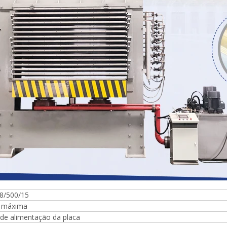
Máquina para fazer madeira
compensada Máquina de mesa
elevatória
8/500/15
 máxima
espalhadora de cola para
de alimentação da placa