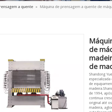
rensagem a quente
»
Máquina de prensagem a quente de máquin
Máquin
de máq
madeir
de ma
Shandong Yue
especializada
de equipament
madeira.Shand
de 1994, após
continua cres
original até 
madeira, aglo