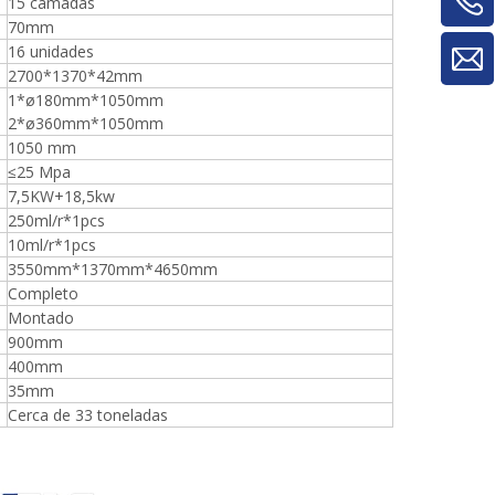
máquinas para trabalhar madeira para
15 camadas
máquina de rotatividade de
70mm
material/máquina de rotatividade de
16 unidades
painel
2700*1370*42mm
1*ø180mm*1050mm
2*ø360mm*1050mm
1050 mm
≤25 Mpa
7,5KW+18,5kw
250ml/r*1pcs
10ml/r*1pcs
3550mm*1370mm*4650mm
Completo
Montado
900mm
400mm
35mm
Cerca de 33 toneladas