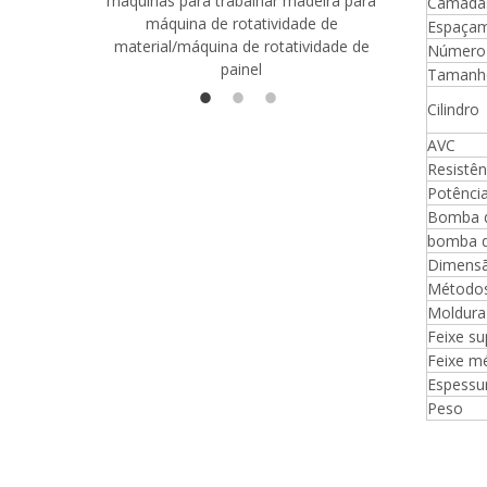
máquinas para trabalhar madeira para
madeira co
Camada
máquina de rotatividade de
qualidade
Espaçam
material/máquina de rotatividade de
1400/2720
Número 
painel
Tamanho
Cilindro
AVC
Resistê
Potência
Bomba d
bomba de
Dimensã
Métodos
Moldura
Feixe su
Feixe m
Espessu
Peso