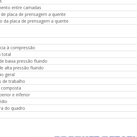
mpensada, rolos de placa de
s
 muito dura e inquebrável,
ento entre camadas
mm, fornecida com 2000kg
de placa de prensagem a quente
 da placa de prensagem a quente
ncia à compressão
 total
e baixa pressão fluindo
 alta pressão fluindo
o geral
 de trabalho
 composta
perior e inferior
édio
ra do quadro