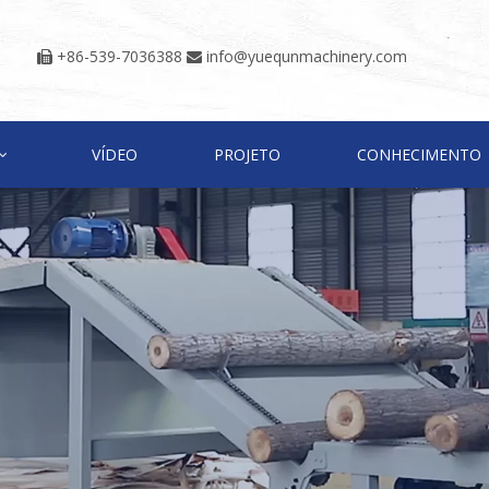
+86-539-7036388
info@yuequnmachinery.com


VÍDEO
PROJETO
CONHECIMENTO