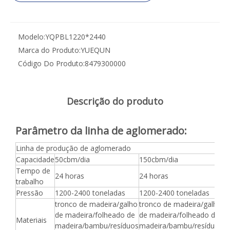
Modelo:
YQPBL1220*2440
Marca do Produto:
YUEQUN
Código Do Produto:
8479300000
Descrição do produto
Parâmetro da linha de aglomerado:
Linha de produção de aglomerado
Capacidade
50cbm/dia
150cbm/dia
3
Tempo de
24 horas
24 horas
2
trabalho
Pressão
1200-2400 toneladas
1200-2400 toneladas
1
tronco de madeira/galho
tronco de madeira/galho
t
de madeira/folheado de
de madeira/folheado de
d
Materiais
madeira/bambu/resíduos
madeira/bambu/resíduos
m