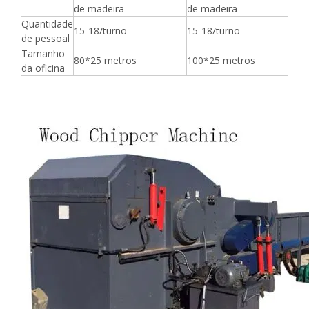
de madeira
de madeira
d
Quantidade
15-18/turno
15-18/turno
1
de pessoal
Tamanho
80*25 metros
100*25 metros
1
da oficina