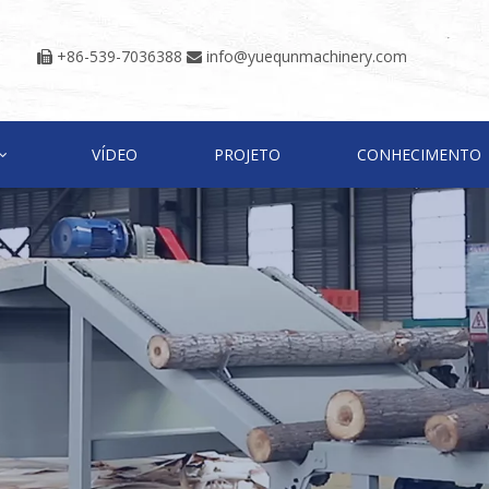
+86-539-7036388
info@yuequnmachinery.com


VÍDEO
PROJETO
CONHECIMENTO