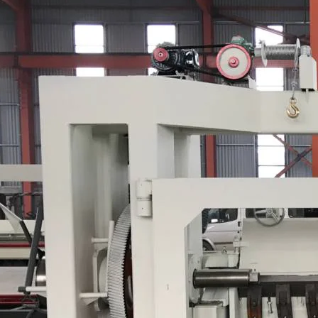
Máquina para fazer madeira
compensada Máquina de mesa
elevatória
espalhadora de cola para
mpensada, rolos de placa de
 muito dura e inquebrável,