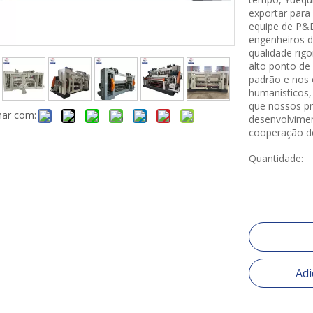
exportar par
equipe de P&D
engenheiros d
qualidade rig
alto ponto de 
padrão e nos 
humanísticos,
que nossos pr
har com:
desenvolvimen
cooperação d
Quantidade:
Adi