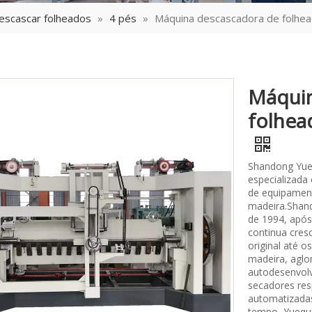
escascar folheados
»
4 pés
»
Máquina descascadora de folhead
Máquin
folhea
Shandong Yue
especializada
de equipament
madeira.Shand
de 1994, após
continua cres
original até 
madeira, aglo
autodesenvolv
secadores res
automatizada
tempo, Yuequn