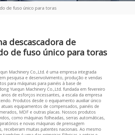
o de fuso único para toras
a descascadora de
do de fuso único para toras
qun Machinery Co.,Ltd. é uma empresa integrada
 em pesquisa e desenvolvimento, produção e vendas
os para máquinas para painéis à base de
ong Yuequn Machinery Co.,Ltd. fundada em fevereiro
 anos de esforços incessantes, a escala da empresa
cendo. Produtos desde o equipamento auxiliar único
os atuais equipamentos de compensados, painéis de
merados, MDF e outras placas. Nossos produtos
idos, como máquinas folheadas, serras automáticas,
piratórios e novas máquinas de prensagem
s, receberam muitas patentes nacionais. Ao mesmo
 também é uma das primeiras fábricas a entrar e