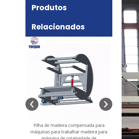
Produtos
Relacionados
deira
e mesa
Pilha de madeira compensada para
Máquina 
máquinas para trabalhar madeira para
madeira co
máquina de rotatividade de
qualidade