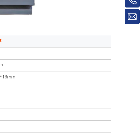
s
mm
0*16mm