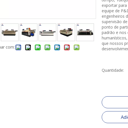
exportar par
equipe de P&D
engenheiros d
supervisão de
ponto de parti
padrão e nos 
humanísticos,
que nossos pr
har com:
desenvolvimen
Quantidade:
Adi