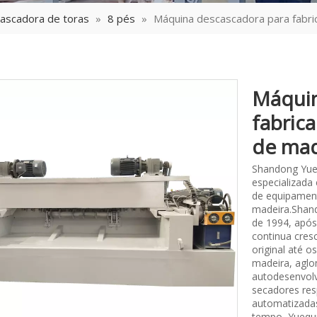
ascadora de toras
»
8 pés
»
Máquina descascadora para fabri
Máquin
fabric
de ma
Shandong Yue
especializada
de equipament
madeira.Shand
de 1994, após
continua cres
original até 
madeira, aglo
autodesenvolv
secadores res
automatizada
tempo, Yuequn