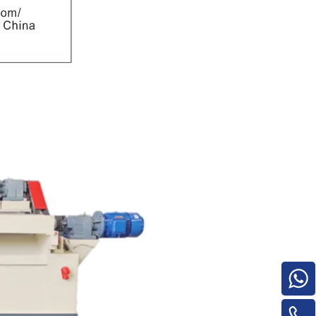
o
Pilha de madeira compensada para
máquinas para trabalhar madeira para
máquina de rotatividade de
material/máquina de rotatividade de
painel