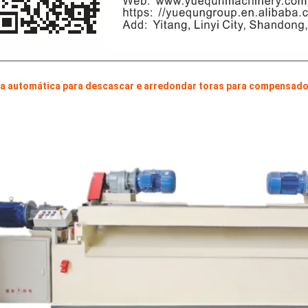
a automática para descascar e arredondar toras para compensad
Máquina para fazer madeira
compensada Máquina de mesa
elevatória
espalhadora de cola para
mpensada, rolos de placa de
 muito dura e inquebrável,