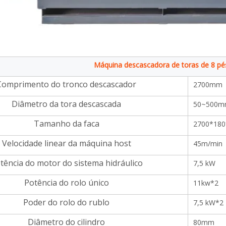
mm, fornecida com 2000kg
Máquina descascadora de toras de 8 pé
Comprimento do tronco descascador
2700mm
Diâmetro da tora descascada
50~500
Tamanho da faca
2700*18
Velocidade linear da máquina host
45m/min
tência do motor do sistema hidráulico
7,5 kW
Potência do rolo único
11kw*2
Poder do rolo do rublo
7,5 kW*2
Diâmetro do cilindro
80mm