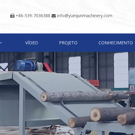
+86-539-7036388
info@yuequnmachinery.com


VÍDEO
PROJETO
CONHECIMENTO