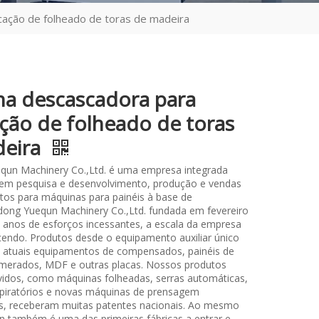
cação de folheado de toras de madeira
a descascadora para
ação de folheado de toras
deira
qun Machinery Co.,Ltd. é uma empresa integrada
 em pesquisa e desenvolvimento, produção e vendas
os para máquinas para painéis à base de
ong Yuequn Machinery Co.,Ltd. fundada em fevereiro
 anos de esforços incessantes, a escala da empresa
cendo. Produtos desde o equipamento auxiliar único
os atuais equipamentos de compensados, painéis de
merados, MDF e outras placas. Nossos produtos
idos, como máquinas folheadas, serras automáticas,
piratórios e novas máquinas de prensagem
s, receberam muitas patentes nacionais. Ao mesmo
 também é uma das primeiras fábricas a entrar e