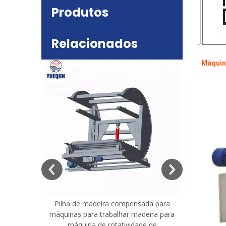
Produtos
Relacionados
Máquin
deira
e mesa
Pilha de madeira compensada para
Máquina 
máquinas para trabalhar madeira para
madeira co
máquina de rotatividade de
qualidade