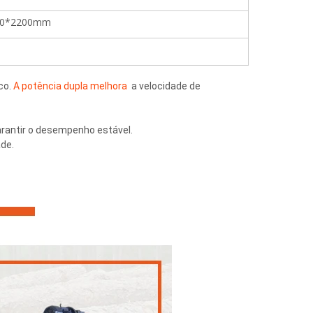
00*2200mm
co. 
A potência dupla melhora 
 a velocidade de 
arantir o desempenho estável. 
de.