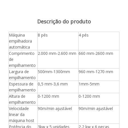
Descrição do produto
Máquina
8 pés
4 pés
empilhadora
automática
Comprimento
2.000 mm-2.600 mm
660 mm-2600 mm
de
empilhamento
Largura de
500mm-1300mm
960 mm-1270 mm
empilhamento
Espessura de
0,5 mm-3,6 mm
1mm-5mm
empilhamento
Altura de
0-1200 mm
0-1200 mm
empilhamento
Velocidade
90m/min ajustável
90m/min ajustável
linear da
máquina host
Potência do
3kw x 5 unidades
2,2 kw x 6 peças