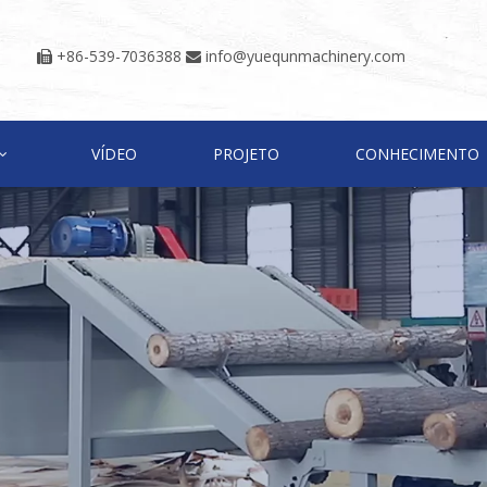
+86-539-7036388
info@yuequnmachinery.com


VÍDEO
PROJETO
CONHECIMENTO