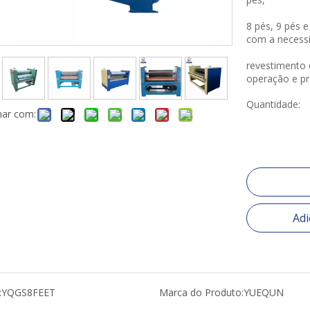
8 pés, 9 pés 
com a necessi
revestimento 
operação e pr
Quantidade:
har com:
Adi
:
YQGS8FEET
Marca do Produto:
YUEQUN