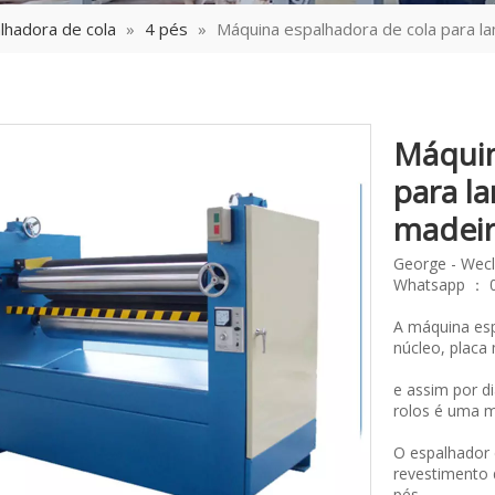
lhadora de cola
»
4 pés
»
Máquina espalhadora de cola para l
Máquin
para l
madei
George - Wec
Whatsapp ： 
A máquina esp
núcleo, placa
e assim por di
rolos é uma m
O espalhador 
revestimento 
pés,