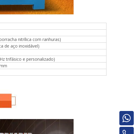
orracha nitrílica com ranhuras)
Pilha de madeira compensada para
 de aço inoxidável)
máquinas para trabalhar madeira para
máquina de rotatividade de
material/máquina de rotatividade de
Hz trifásico e personalizado)
painel
0mm