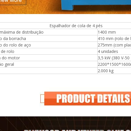
alhador de cola de 4 pés
máxima de distribuição
1400 mm
o da borracha
410 mm (rolo de b
o do rolo de aço
275mm (com placa
de rolo
4 unidades
a do motor
3,5 kW (380 V-50 
o geral
2200*1500*160
2.000 kg
Máquina para fazer madeira
compensada Máquina de mesa
elevatória
espalhadora de cola para
mpensada, rolos de placa de
 muito dura e inquebrável,