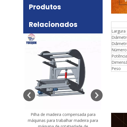
Produtos
Relacionados
Esp
Largura 
Diâmetr
deira
Diâmetr
e mesa
Número 
Potênci
Dimensã
Peso
Pilha de madeira compensada para
Máquina 
máquinas para trabalhar madeira para
madeira co
máquina de rotatividade de
qualidade