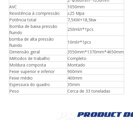
2*ø360mm*1050mm
AVC
1050mm
Resistência à compressão
≤25 Mpa
Potência total
7,5KW+18,5kw
Bomba de baixa pressão
250ml/r*1pcs
fluindo
bomba de alta pressão
10ml/r*1pcs
fluindo
Dimensão geral
3550mm*1370mm*4650mm
Métodos de trabalho
Completo
Moldura composta
Montado
Feixe superior e inferior
900mm
Feixe médio
400mm
Espessura do quadro
35mm
Peso
Cerca de 33 toneladas