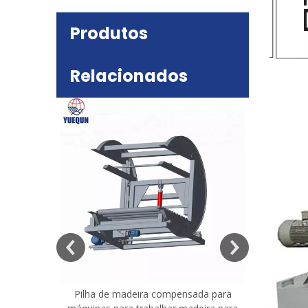
Produtos
Relacionados
deira
e mesa
Pilha de madeira compensada para
Máquina 