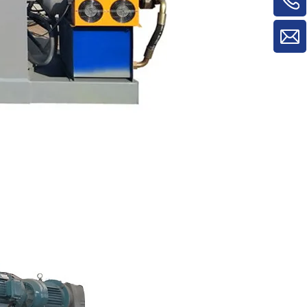
máquinas para trabalhar madeira para
máquina de rotatividade de
material/máquina de rotatividade de
painel