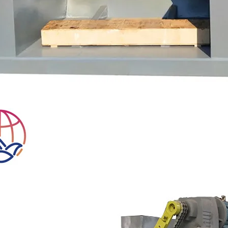
mpensada, rolos de placa de
 muito dura e inquebrável,
mm, fornecida com 2000kg