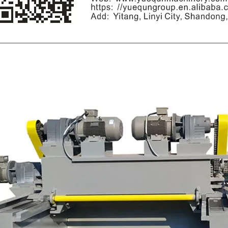
Máquina para fazer madeira
compensada Máquina de mesa
elevatória
espalhadora de cola para