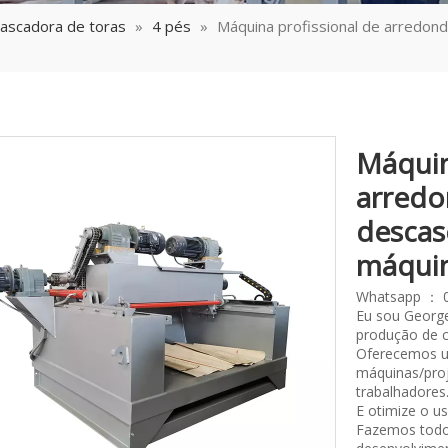
ascadora de toras
»
4 pés
»
Máquina profissional de arredon
Máquin
arredo
descas
máquin
Whatsapp ： 
Eu sou George
produção de 
Oferecemos u
máquinas/proj
trabalhadores
E otimize o u
Fazemos todos