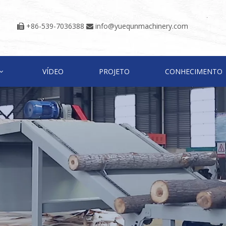
+86-539-7036388
info@yuequnmachinery.com


VÍDEO
PROJETO
CONHECIMENTO