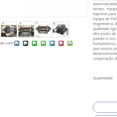
automatizada
tempo, Yuequn
exportar par
equipe de P&D
engenheiros d
qualidade rig
alto ponto de 
padrão e nos 
har com:
humanísticos,
que nossos pr
desenvolvimen
cooperação d
Quantidade: