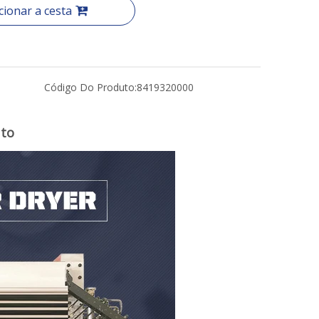
cionar a cesta
Código Do Produto:
8419320000
uto