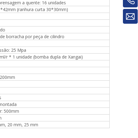
prensagem a quente: 16 unidades
material/máquina de rotatividade de
*42mm (ranhura curta 30*30mm)
painel
ido
de borracha por peça de cilindro
essão: 25 Mpa
ml/r * 1 unidade (bomba dupla de Xangai)
3200mm
s
 montada
ior: 500mm
m
 mm, 20 mm, 25 mm