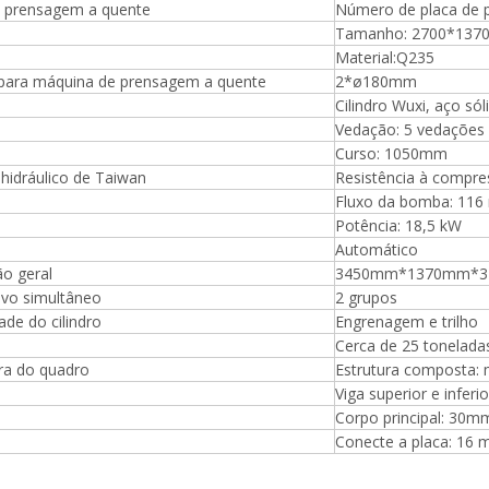
e prensagem a quente
Número de placa de 
mm, fornecida com 2000kg
Tamanho: 2700*1370
Material:Q235
o para máquina de prensagem a quente
2*ø180mm
Cilindro Wuxi, aço sól
Vedação: 5 vedações 
Curso: 1050mm
hidráulico de Taiwan
Resistência à compr
Fluxo da bomba: 116 
Potência: 18,5 kW
Automático
o geral
3450mm*1370mm*
ivo simultâneo
2 grupos
dade do cilindro
Engrenagem e trilho
Cerca de 25 tonelada
ra do quadro
Estrutura composta:
Viga superior e infer
Corpo principal: 30m
Conecte a placa: 16