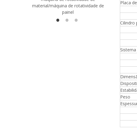
Placa d
material/máquina de rotatividade de
1400/2720
painel
Cilindr
Sistema 
Dimensã
Disposit
Estabili
Peso
Espessu