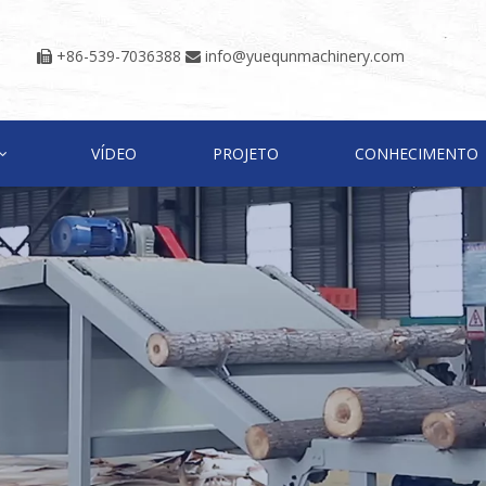
+86-539-7036388
info@yuequnmachinery.com


VÍDEO
PROJETO
CONHECIMENTO