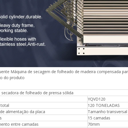
uente Máquina de secagem de folheado de madeira compensada para
ão do produto
Máquina para fazer madeira
compensada Máquina de mesa
 secadora de folheado de prensa sólida
elevatória
YQVD120
total
120 TONELADAS
de alimentação da placa
Tamanho transversa
espalhadora de cola para
s
15 camadas
mpensada, rolos de placa de
ento entre camadas
70mm
 muito dura e inquebrável,