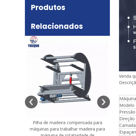
Produtos
Relacionados
Venda q
Descriç
deira
e mesa
Máquina
Modelo
Pressão 
Direção 
Pilha de madeira compensada para
Máquina 
Camada
máquinas para trabalhar madeira para
madeira co
Espaçam
máquina de rotatividade de
qualidade