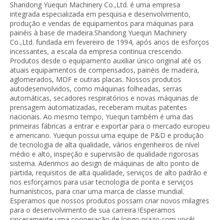
Shandong Yuequn Machinery Co.,Ltd. é uma empresa
integrada especializada em pesquisa e desenvolvimento,
produção e vendas de equipamentos para máquinas para
painéis à base de madeira.Shandong Yuequn Machinery
Co.,Ltd. fundada em fevereiro de 1994, após anos de esforços
incessantes, a escala da empresa continua crescendo.
Produtos desde o equipamento auxiliar único original até os
atuais equipamentos de compensados, painéis de madeira,
aglomerados, MDF e outras placas. Nossos produtos
autodesenvolvidos, como máquinas folheadas, serras
automáticas, secadores respiratórios e novas máquinas de
prensagem automatizadas, receberam muitas patentes
nacionais. Ao mesmo tempo, Yuequn também é uma das
primeiras fábricas a entrar e exportar para o mercado europeu
e americano. Yuequn possui uma equipe de P&D e produção
de tecnologia de alta qualidade, vários engenheiros de nível
médio e alto, inspeção e supervisão de qualidade rigorosas
sistema. Aderimos ao design de máquinas de alto ponto de
partida, requisitos de alta qualidade, serviços de alto padrão e
nos esforçamos para usar tecnologia de ponta e serviços
humanísticos, para criar uma marca de classe mundial.
Esperamos que nossos produtos possam criar novos milagres
para o desenvolvimento de sua carreira !Esperamos
sinceramente uma cooperação de longo prazo com você!