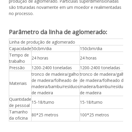
produção de aglomerado. Partículas superdimensionadas
são trituradas novamente em um moedor e realimentadas
no processo.
Parâmetro da linha de aglomerado:
Linha de produção de aglomerado
Capacidade
50cbm/dia
150cbm/dia
3
Tempo de
24 horas
24 horas
2
trabalho
Pressão
1200-2400 toneladas
1200-2400 toneladas
1
tronco de madeira/galho
tronco de madeira/galho
t
de madeira/folheado de
de madeira/folheado de
d
Materiais
madeira/bambu/resíduos
madeira/bambu/resíduos
m
de madeira
de madeira
d
Quantidade
15-18/turno
15-18/turno
1
de pessoal
Tamanho
80*25 metros
100*25 metros
1
da oficina