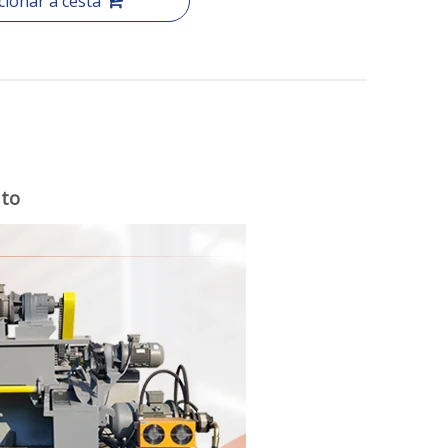
cionar a cesta
uto