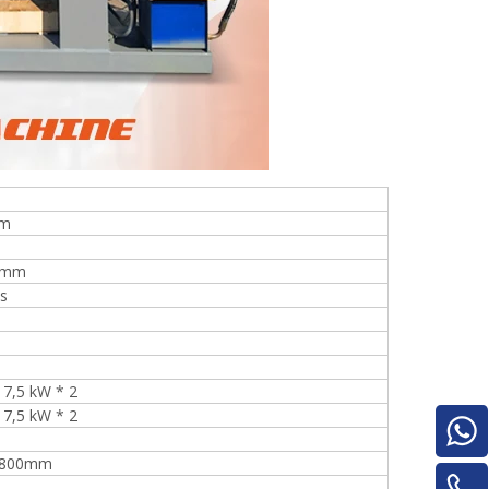
Pilha de madeira compensada para
máquinas para trabalhar madeira para
máquina de rotatividade de
mm
material/máquina de rotatividade de
painel
6mm
os
 7,5 kW * 2
 7,5 kW * 2
1800mm