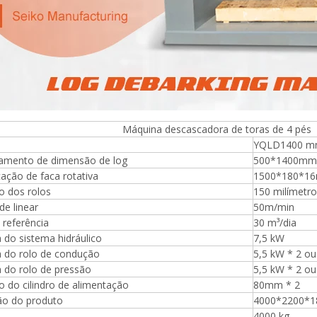
ina descascadora de toras de 4 pés
YQLD1400 
amento de dimensão de log
500*1400mm
cação de faca rotativa
1500*180*1
o dos rolos
150 milímetr
de linear
50m/min
Máquina para fazer madeira
 referência
30 m³/dia
compensada Máquina de mesa
 do sistema hidráulico
7,5 kW
elevatória
a do rolo de condução
5,5 kW * 2 ou
 do rolo de pressão
5,5 kW * 2 ou
 do cilindro de alimentação
80mm * 2
o do produto
4000*2200*
espalhadora de cola para
4000 kg