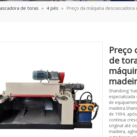
ascadora de toras
»
4 pés
»
Preço da máquina descascadora 
Preço 
de tor
máquin
madei
Shandong Yue
especializada
de equipament
madeira.Shand
de 1994, após
continua cres
original até 
madeira, aglo