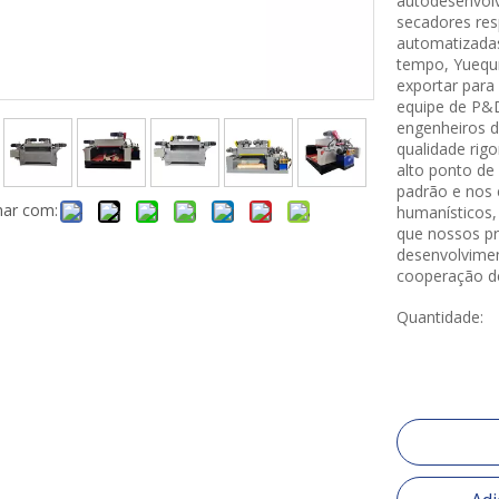
autodesenvolv
secadores res
automatizada
tempo, Yuequn
exportar par
equipe de P&D
engenheiros d
qualidade rig
alto ponto de 
padrão e nos 
har com:
humanísticos,
que nossos pr
desenvolvimen
cooperação d
Quantidade: