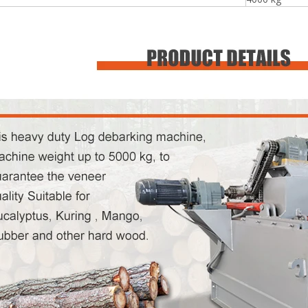
mpensada, rolos de placa de
 muito dura e inquebrável,
mm, fornecida com 2000kg