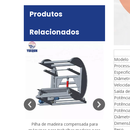
Produtos
Relacionados
deira
e mesa
Máqu
Modelo
Process
Especifi
Diâmetr
Velocida
Saída de
Potência
Potênci
Potência
Diâmetro
Dimensã
Pilha de madeira compensada para
Máquina 
Peso