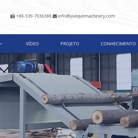
+86-539-7036388
info@yuequnmachinery.com


VÍDEO
PROJETO
CONHECIMENTO