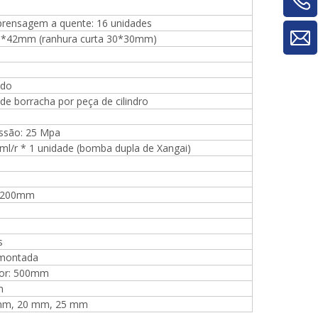
máquinas para trabalhar madeira para
máquina de rotatividade de
prensagem a quente: 16 unidades
material/máquina de rotatividade de
*42mm (ranhura curta 30*30mm)
painel
ido
de borracha por peça de cilindro
essão: 25 Mpa
ml/r * 1 unidade (bomba dupla de Xangai)
3200mm
s
 montada
rior: 500mm
m
 mm, 20 mm, 25 mm