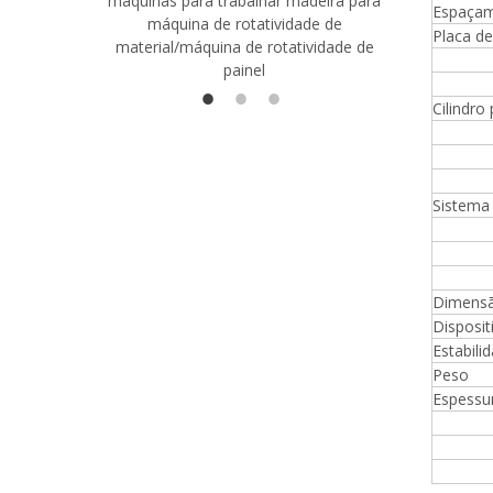
máquinas para trabalhar madeira para
madeira co
Espaçam
máquina de rotatividade de
qualidade
Placa d
material/máquina de rotatividade de
1400/2720
painel
Cilindr
Sistema 
Dimensã
Disposit
Estabili
Peso
Espessu