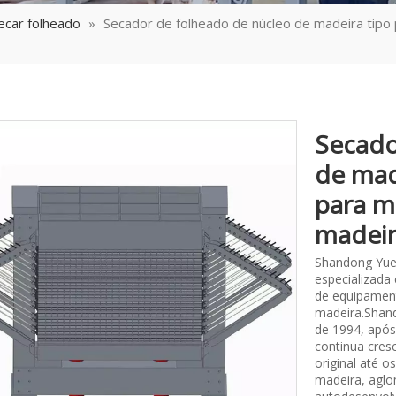
ecar folheado
»
Secador de folheado de núcleo de madeira tipo
Secado
de mad
para m
madei
Shandong Yue
especializada
de equipament
madeira.Shand
de 1994, após
continua cres
original até 
madeira, aglo