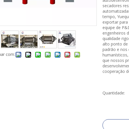
autodesenvolv
secadores res
automatizada
tempo, Yuequn
exportar par
equipe de P&D
engenheiros d
qualidade rig
alto ponto de 
padrão e nos 
har com:
humanísticos,
que nossos pr
desenvolvimen
cooperação d
Quantidade: