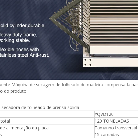
uente Máquina de secagem de folheado de madeira compensada para
ão do produto
Máquina para fazer madeira
compensada Máquina de mesa
 secadora de folheado de prensa sólida
elevatória
YQVD120
total
120 TONELADAS
de alimentação da placa
Tamanho transversa
espalhadora de cola para
s
15 camadas