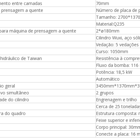
mpensada, rolos de placa de
ento entre camadas
70mm
 muito dura e inquebrável,
e prensagem a quente
Número de placa de 
mm, fornecida com 2000kg
Tamanho: 2700*1370
Material:Q235
o para máquina de prensagem a quente
2*ø180mm
Cilindro Wuxi, aço sól
Vedação: 5 vedações 
Curso: 1050mm
hidráulico de Taiwan
Resistência à compr
Fluxo da bomba: 116 
Potência: 18,5 kW
Automático
o geral
3450mm*1370mm*
ivo simultâneo
2 grupos
dade do cilindro
Engrenagem e trilho
Cerca de 25 tonelada
ra do quadro
Estrutura composta:
Feixe superior e infe
Corpo principal: 30m
Conecte a placa: 16