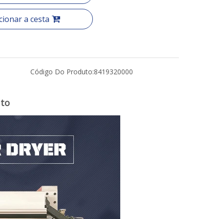
cionar a cesta
Código Do Produto:
8419320000
uto