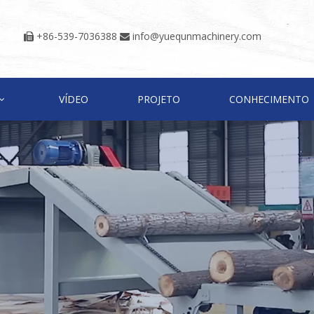
+86-539-7036388
info@yuequnmachinery.com


VÍDEO
PROJETO
CONHECIMENTO