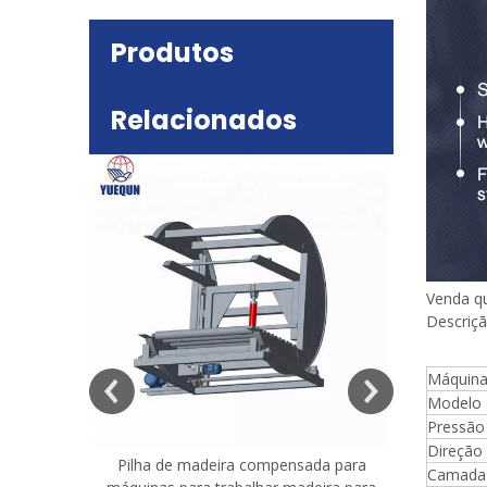
Produtos
Relacionados
Venda q
Descriç
deira
e mesa
Máquina
Modelo
Pressão 
Direção 
Pilha de madeira compensada para
Máquina 
Camada