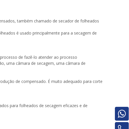
mpensados, também chamado de secador de folheados
olheados é usado principalmente para a secagem de
 processo de fazê-lo atender ao processo
ssão, uma câmara de secagem, uma câmara de
e produção de compensado. É muito adequado para corte
dos ​​para folheados de secagem eficazes e de
Pilha de madeira compensada para