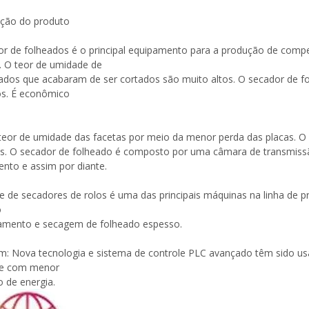
ição do produto
or de folheados é o principal equipamento para a produção de co
o. O teor de umidade de
ados que acabaram de ser cortados são muito altos. O secador de f
os. É econômico
teor de umidade das facetas por meio da menor perda das placas. O
tos. O secador de folheado é composto por uma câmara de transmi
ento e assim por diante.
ie de secadores de rolos é uma das principais máquinas na linha d
o
Máquina para fazer madeira
amento e secagem de folheado espesso.
compensada Máquina de mesa
elevatória
: Nova tecnologia e sistema de controle PLC avançado têm sido usa
de com menor
 de energia.
espalhadora de cola para