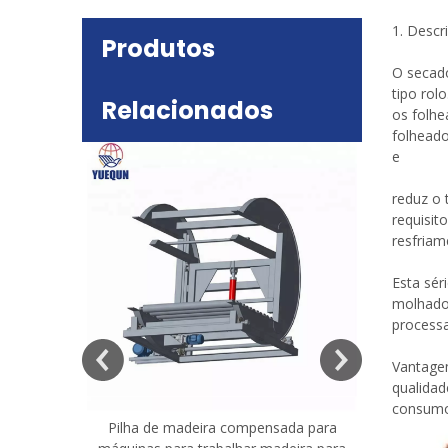
1. Descr
Produtos
O secad
tipo rol
Relacionados
os folhe
folhead
e
reduz o 
requisi
resfriam
Esta sér
molhad
deira
process
e mesa
Vantagem
qualida
consumo
Pilha de madeira compensada para
Máquina 