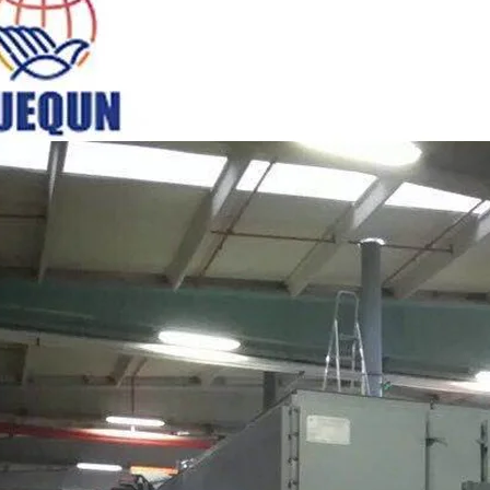
mpensada, rolos de placa de
 muito dura e inquebrável,
mm, fornecida com 2000kg