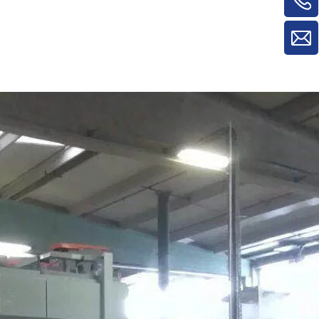
máquinas para trabalhar madeira para
máquina de rotatividade de
material/máquina de rotatividade de
painel