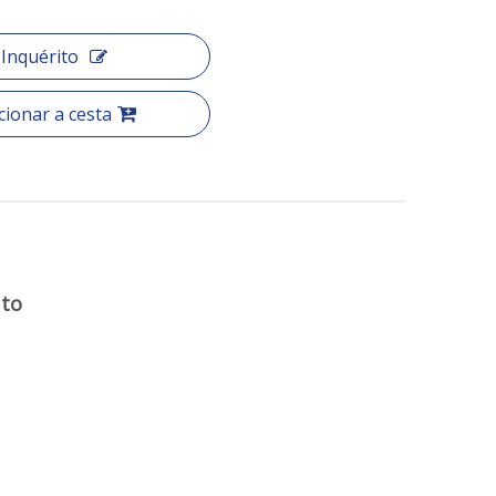
Inquérito
cionar a cesta
uto