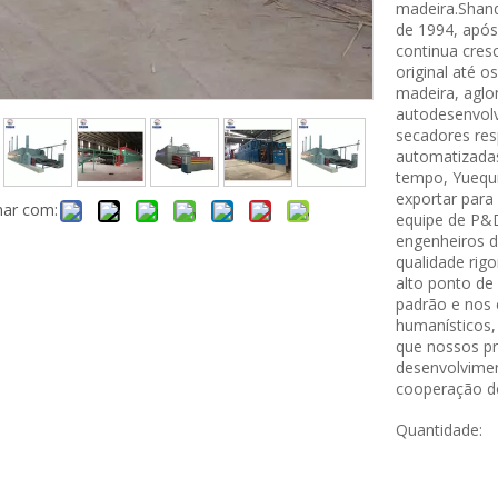
madeira.Shand
de 1994, após
continua cres
original até 
madeira, aglo
autodesenvolv
secadores res
automatizada
tempo, Yuequn
exportar par
har com:
equipe de P&D
engenheiros d
qualidade rig
alto ponto de 
padrão e nos 
humanísticos,
que nossos pr
desenvolvimen
cooperação d
Quantidade: