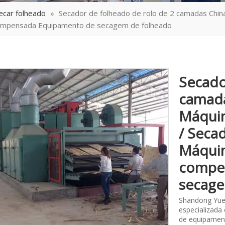
ecar folheado
»
Secador de folheado de rolo de 2 camadas China
compensada Equipamento de secagem de folheado
Secado
camada
Máquin
/ Seca
Máquin
compe
secage
Shandong Yue
especializada
de equipament