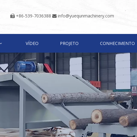
+86-539-7036388
info@yuequnmachinery.com


VÍDEO
PROJETO
CONHECIMENTO