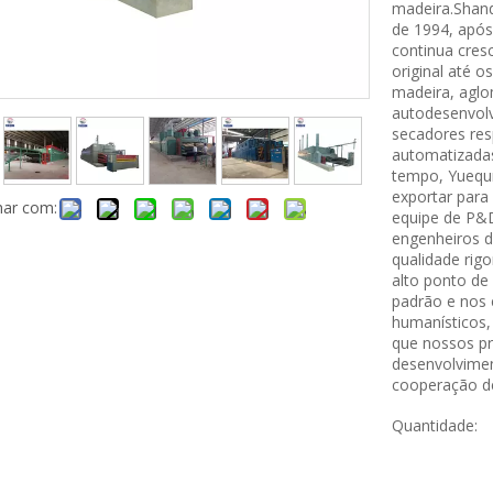
madeira.Shand
de 1994, após
continua cres
original até 
madeira, aglo
autodesenvolv
secadores res
automatizada
tempo, Yuequn
exportar par
har com:
equipe de P&D
engenheiros d
qualidade rig
alto ponto de 
padrão e nos 
humanísticos,
que nossos pr
desenvolvimen
cooperação d
Quantidade: