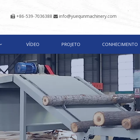
+86-539-7036388
info@yuequnmachinery.com


VÍDEO
PROJETO
CONHECIMENTO