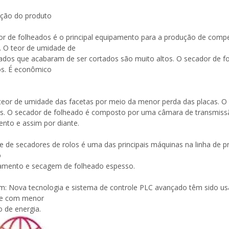
ição do produto
or de folheados é o principal equipamento para a produção de co
o. O teor de umidade de
ados que acabaram de ser cortados são muito altos. O secador de f
os. É econômico
teor de umidade das facetas por meio da menor perda das placas. O
tos. O secador de folheado é composto por uma câmara de transmi
ento e assim por diante.
ie de secadores de rolos é uma das principais máquinas na linha d
o
Máquina para fazer madeira
amento e secagem de folheado espesso.
compensada Máquina de mesa
elevatória
: Nova tecnologia e sistema de controle PLC avançado têm sido usa
de com menor
 de energia.
espalhadora de cola para