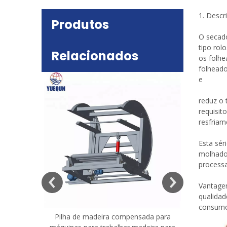
1. Descr
Produtos
O secad
tipo rol
Relacionados
os folhe
folhead
e
reduz o 
requisi
resfriam
Esta sér
molhad
deira
process
e mesa
Vantagem
qualida
consumo
Pilha de madeira compensada para
Máquina 