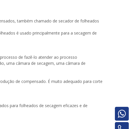
mpensados, também chamado de secador de folheados
olheados é usado principalmente para a secagem de
 processo de fazê-lo atender ao processo
ssão, uma câmara de secagem, uma câmara de
e produção de compensado. É muito adequado para corte
dos ​​para folheados de secagem eficazes e de
Pilha de madeira compensada para