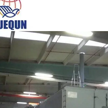
mpensada, rolos de placa de
 muito dura e inquebrável,
mm, fornecida com 2000kg