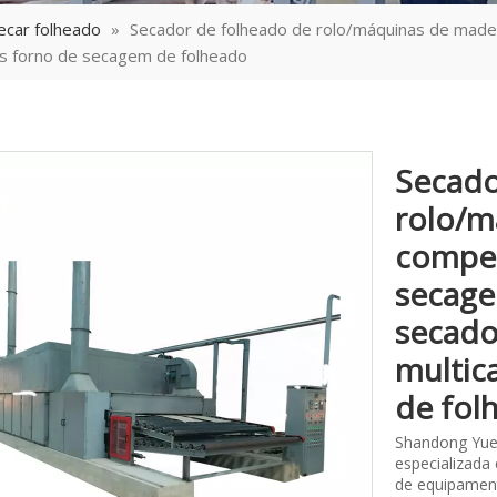
ecar folheado
»
Secador de folheado de rolo/máquinas de ma
s forno de secagem de folheado
Secado
rolo/m
compe
secage
secado
multic
de fol
Shandong Yue
especializada
de equipament