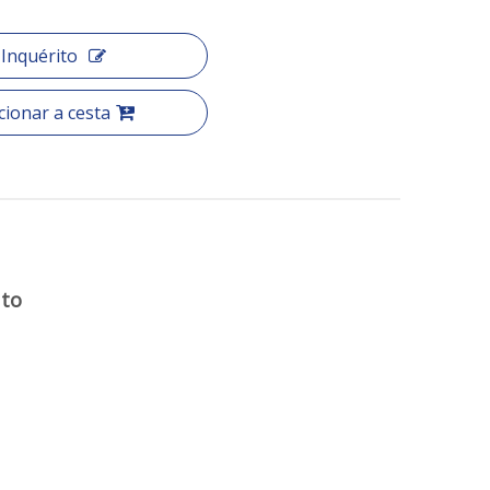
Inquérito
cionar a cesta
uto