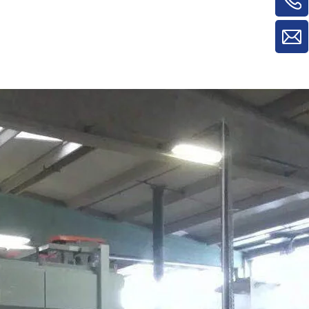
máquinas para trabalhar madeira para
máquina de rotatividade de
material/máquina de rotatividade de
painel