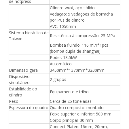
de hotpress
Cilindro wuxi, aço sólido
Vedação: 5 vedações de borracha
por PCs de cilindro
AVC: 1050mm
Sistema hidráulico de
Resistência à compressão: 25 MPa
Taiwan
Bombea fluindo: 116 ml/r*1pcs
(bomba dupla de shanghai)
Poder: 18,5kW
Automático
Dimensão geral
3450mm*1370mm*3200mm
Dispositivo
2 grupos
simultâneo
Estabilidade do
Equipamento e trilho
cilindro
Peso
Cerca de 25 toneladas
Espessura do quadro
Quadro composto: montado
Feixe superior e inferior: 500 mm
Corpo principal: 30 mm
Connect Platen: 16mm, 20mm,