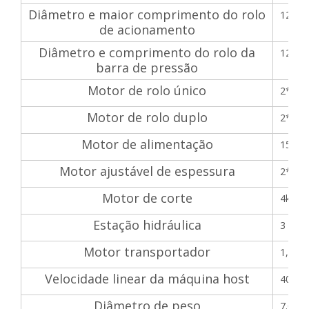
Diâmetro e maior comprimento do rolo
125/1
de acionamento
Diâmetro e comprimento do rolo da
125/1
barra de pressão
Motor de rolo único
2*5,5
Motor de rolo duplo
2*7,5
Motor de alimentação
15 kW
Motor ajustável de espessura
2*1,5 
Motor de corte
4kw (
Estação hidráulica
3 kW
Motor transportador
1,5kW
Velocidade linear da máquina host
40M-8
Diâmetro de peso
7.000 