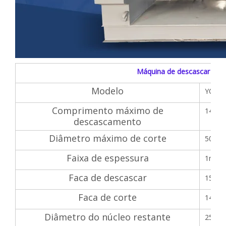
Máquina de descascar folh
Modelo
YQVP
Comprimento máximo de
1400
descascamento
Diâmetro máximo de corte
500m
Faixa de espessura
1mm-
Faca de descascar
1500
Faca de corte
1400*
Diâmetro do núcleo restante
25-3