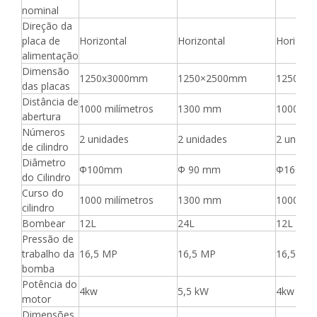
nominal
Direção da
placa de
Horizontal
Horizontal
Horizont
alimentação
Dimensão
1250x3000mm
1250×2500mm
1250x3
das placas
Distância de
1000 milímetros
1300 mm
1000 mil
abertura
Números
2 unidades
2 unidades
2 unidad
de cilindro
Diâmetro
Φ100mm
Φ 90 mm
Φ160m
do Cilindro
Curso do
1000 milímetros
1300 mm
1000 mil
cilindro
Bombear
12L
24L
12L
Pressão de
trabalho da
16,5 MP
16,5 MP
16,5 MP
bomba
Potência do
4kw
5,5 kW
4kw
motor
Dimensões