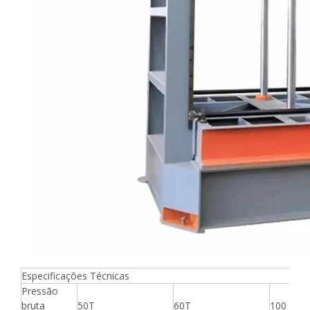
Especificações Técnicas
Pressão
bruta
50T
60T
100 tone