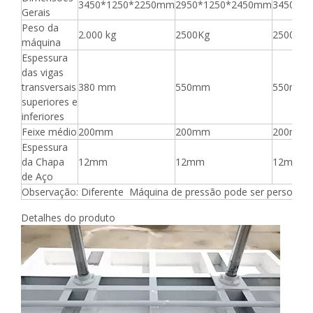
3450*1250*2250mm
2950*1250*2450mm
3450*1
Gerais
Peso da
2.000 kg
2500Kg
2500kg
máquina
Espessura
das vigas
transversais
380 mm
550mm
550mm
superiores e
inferiores
Feixe médio
200mm
200mm
200mm
Espessura
da Chapa
12mm
12mm
12mm
de Aço
Observação: Diferente Máquina de pressão pode ser personali
Detalhes do produto