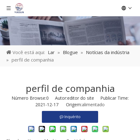
Você está aqui:
Lar
»
Blogue
»
Notícias da indústria
»
perfil de companhia
perfil de companhia
Número Browse:
0
Autor:editor do site Publicar Time:
2021-12-17 Origem:
alimentado
Inquérito